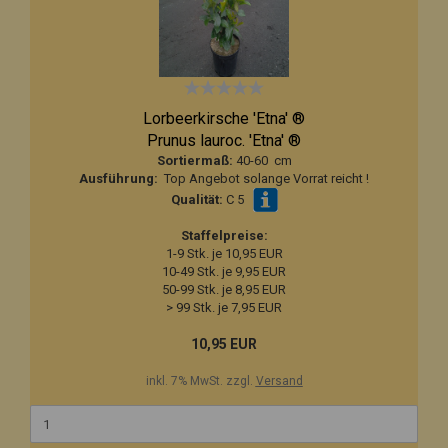
Lorbeerkirsche 'Etna' ®
Prunus lauroc. 'Etna' ®
Sortiermaß:
40-60 cm
Ausführung:
Top Angebot solange Vorrat reicht !
Qualität:
C 5
Staffelpreise:
1-9 Stk. je 10,95 EUR
10-49 Stk. je 9,95 EUR
50-99 Stk. je 8,95 EUR
> 99 Stk. je 7,95 EUR
10,95 EUR
inkl. 7% MwSt. zzgl.
Versand