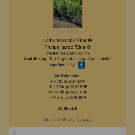
Lorbeerkirsche 'Etna' ®
Prunus lauroc. 'Etna' ®
Sortiermaß:
80-100 cm
Ausführung:
Top Angebot solange Vorrat reicht !
Qualität:
C 7,5
Staffelpreise:
1-9 Stk. je 26,95 EUR
10-49 Stk. je 25,95 EUR
50-99 Stk. je 24,95 EUR
> 99 Stk. je 23,95 EUR
26,95 EUR
inkl. 7% MwSt. zzgl.
Versand