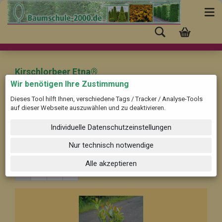
Kirschlorbeer Etna®
Wir benötigen Ihre Zustimmung
Dieses Tool hilft Ihnen, verschiedene Tags / Tracker / Analyse-Tools
Beschreibung ...
auf dieser Webseite auszuwählen und zu deaktivieren.
Individuelle Datenschutzeinstellungen
Filter nach Sortiermaß in cm:
Alle Größen
Sortieren nach
Nur technisch notwendige
8 pro Seite
Alle akzeptieren
1
2
3
»