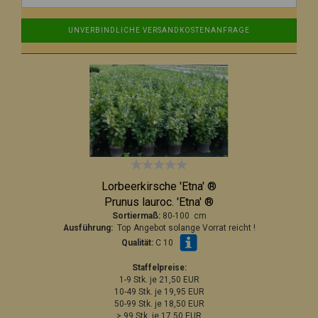
UNVERBINDLICHE VERSANDKOSTENANFRAGE
Lorbeerkirsche 'Etna' ®
Prunus lauroc. 'Etna' ®
Sortiermaß:
80-100 cm
Ausführung:
Top Angebot solange Vorrat reicht !
Qualität:
C 10
Staffelpreise:
1-9 Stk. je 21,50 EUR
10-49 Stk. je 19,95 EUR
50-99 Stk. je 18,50 EUR
> 99 Stk. je 17,50 EUR