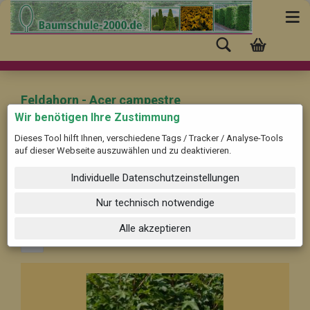
Feldahorn - Acer campestre
Wir benötigen Ihre Zustimmung
Dieses Tool hilft Ihnen, verschiedene Tags / Tracker / Analyse-Tools
Beschreibung ...
auf dieser Webseite auszuwählen und zu deaktivieren.
Individuelle Datenschutzeinstellungen
Filter nach Sortiermaß in cm:
Alle Größen
Sortieren nach
Nur technisch notwendige
8 pro Seite
Alle akzeptieren
1