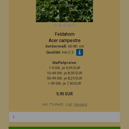
Feldahorn
Acer campestre
Sortiermaß:
60-80 cm
Qualität:
Hei C 3
Staffelpreise:
1-9 Stk. je 9,95 EUR
10-49 Stk. je 8,95 EUR
50-99 Stk. je 8,25 EUR
> 99 Stk. je 7,50 EUR
9,95 EUR
inkl. 7% MwSt. zzgl.
Versand