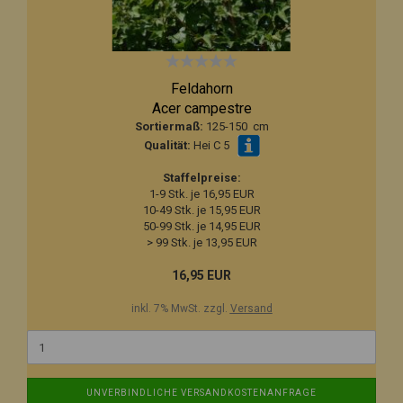
Feldahorn
Acer campestre
Sortiermaß:
125-150 cm
Qualität:
Hei C 5
Staffelpreise:
1-9 Stk. je 16,95 EUR
10-49 Stk. je 15,95 EUR
50-99 Stk. je 14,95 EUR
> 99 Stk. je 13,95 EUR
16,95 EUR
inkl. 7% MwSt. zzgl.
Versand
UNVERBINDLICHE VERSANDKOSTENANFRAGE