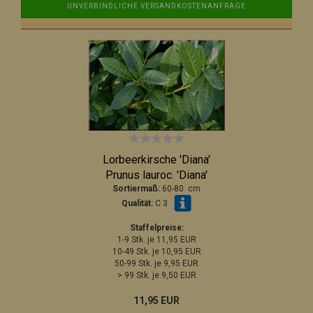
UNVERBINDLICHE VERSANDKOSTENANFRAGE
Lorbeerkirsche 'Diana'
Prunus lauroc. 'Diana'
Sortiermaß:
60-80 cm
Qualität:
C 3
Staffelpreise:
1-9 Stk. je 11,95 EUR
10-49 Stk. je 10,95 EUR
50-99 Stk. je 9,95 EUR
> 99 Stk. je 9,50 EUR
11,95 EUR