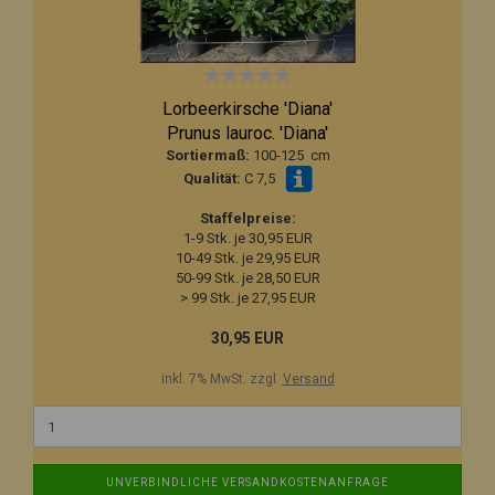
Lorbeerkirsche 'Diana'
Prunus lauroc. 'Diana'
Sortiermaß:
100-125 cm
Qualität:
C 7,5
Staffelpreise:
1-9 Stk. je 30,95 EUR
10-49 Stk. je 29,95 EUR
50-99 Stk. je 28,50 EUR
> 99 Stk. je 27,95 EUR
30,95 EUR
inkl. 7% MwSt. zzgl.
Versand
UNVERBINDLICHE VERSANDKOSTENANFRAGE