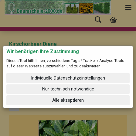
Kirschorbeer Diana
Wir benötigen Ihre Zustimmung
Dieses Tool hilft Ihnen, verschiedene Tags / Tracker / Analyse-Tools
Beschreibung ...
auf dieser Webseite auszuwählen und zu deaktivieren.
Individuelle Datenschutzeinstellungen
Filter nach Sortiermaß in cm:
Alle Größen
Sortieren nach
Nur technisch notwendige
8 pro Seite
Alle akzeptieren
1