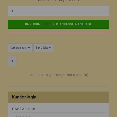
UNVERBINDLICHE VERSANDKOSTENANFRAGE
Sortieren nach
8 pro Seite
1
Zeige
1
bis
6
(von insgesamt
6
Artikeln)
Kundenlogin
E-Mail-Adresse