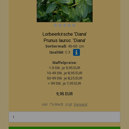
Lorbeerkirsche 'Diana'
Prunus lauroc. 'Diana'
Sortiermaß:
40-60 cm
Qualität:
C 3
Staffelpreise:
1-9 Stk. je 9,95 EUR
10-49 Stk. je 8,95 EUR
50-99 Stk. je 8,25 EUR
> 99 Stk. je 7,95 EUR
9,95 EUR
inkl. 7% MwSt. zzgl.
Versand