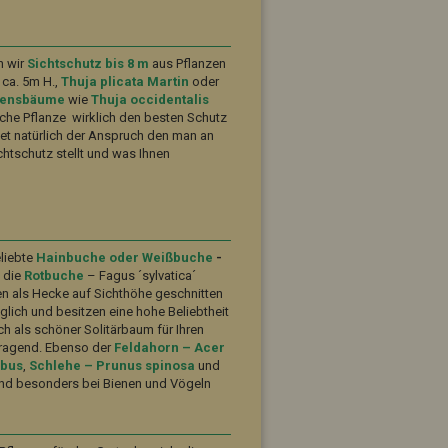
n wir
Sichtschutz bis 8 m
aus Pflanzen
 ca. 5m H.,
Thuja plicata Martin
oder
bensbäume
wie
Thuja occidentalis
lche Pflanze wirklich den besten Schutz
idet natürlich der Anspruch den man an
chtschutz stellt und was Ihnen
liebte
Hainbuche oder Weißbuche
-
h die
Rotbuche
– Fagus ´sylvatica´
ten als Hecke auf Sichthöhe geschnitten
äglich und besitzen eine hohe Beliebtheit
h als schöner Solitärbaum für Ihren
rragend. Ebenso der
Feldahorn – Acer
rbus
,
Schlehe – Prunus spinosa
und
sind besonders bei Bienen und Vögeln