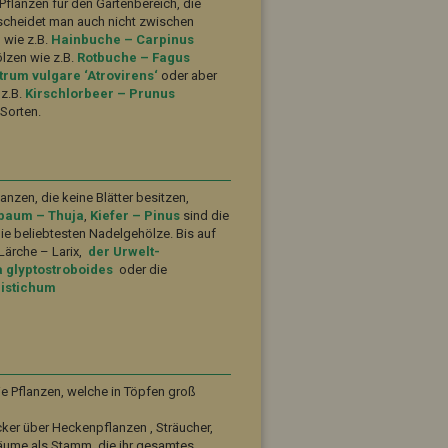
flanzen für den Gartenbereich, die
rscheidet man auch nicht zwischen
wie z.B.
Hainbuche – Carpinus
lzen wie z.B.
Rotbuche – Fagus
trum vulgare ‘Atrovirens‘
oder aber
z.B.
Kirschlorbeer – Prunus
 Sorten.
nzen, die keine Blätter besitzen,
baum – Thuja
,
Kiefer – Pinus
sind die
ie beliebtesten Nadelgehölze. Bis auf
Lärche – Larix,
der Urwelt-
glyptostroboides
oder die
istichum
ie Pflanzen, welche in Töpfen groß
er über Heckenpflanzen , Sträucher,
ume als Stamm, die ihr gesamtes