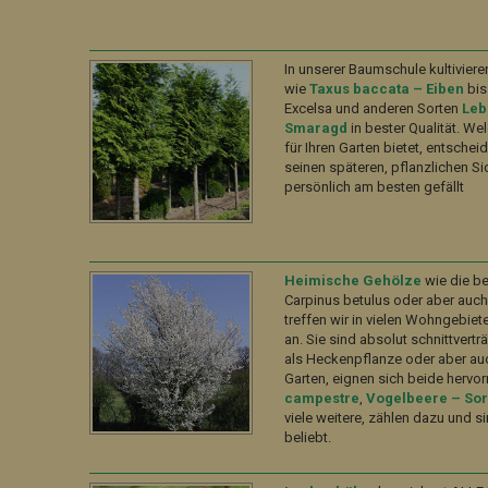
In unserer Baumschule kultiviere
wie
Taxus baccata – Eiben
bis
Excelsa und anderen Sorten
Le
Smaragd
in bester Qualität. We
für Ihren Garten bietet, entsche
seinen späteren, pflanzlichen Si
persönlich am besten gefällt
Heimische Gehölze
wie die be
Carpinus betulus oder aber auc
treffen wir in vielen Wohngebie
an. Sie sind absolut schnittvertr
als Heckenpflanze oder aber auc
Garten, eignen sich beide hervo
campestre
,
Vogelbeere – So
viele weitere, zählen dazu und 
beliebt.