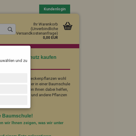
Kundenlogin
Ihr Warenkorb
(Unverbindliche
Versandkostenanfrage)
0,00 EUR
ke und Sichtschutz kaufen
szuwählen und zu
chule-2000.de
den immergrünen Heckenpflanzen wohl
nzen nun aber lieber in einer Baumschule
illig? Wir möchten Ihnen dabei helfen,
llen
Bäume
, Sträucher und andere Pflanzen
vergessen?
re Baumschule!
en wir Ihnen zeigen, was wir unter