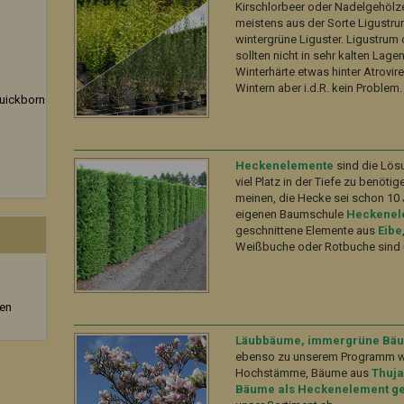
Kirschlorbeer oder Nadelgehölze
meistens aus der Sorte Ligustrum
wintergrüne Liguster. Ligustrum 
sollten nicht in sehr kalten Lag
Winterhärte etwas hinter Atrovir
Wintern aber i.d.R. kein Problem.
uickborn
Heckenelemente
sind die Lös
viel Platz in der Tiefe zu benöt
meinen, die Hecke sei schon 10 J
eigenen Baumschule
Heckenel
geschnittene Elemente aus
Eibe
Weißbuche oder Rotbuche sind u
zen
Läubbäume, immergrüne Bäu
ebenso zu unserem Programm 
Hochstämme, Bäume aus
Thuj
Bäume als Heckenelement ge