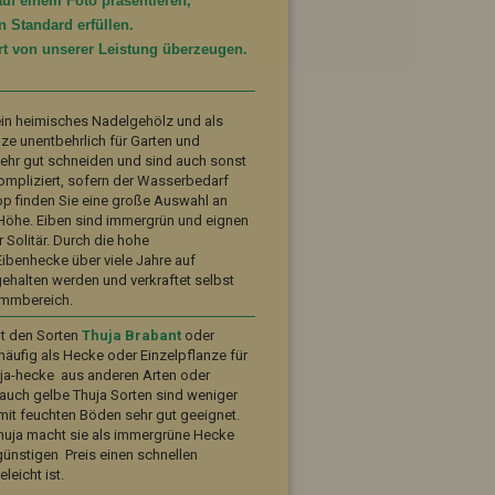
auf einem Foto präsentieren,
 Standard erfüllen.
rt von unserer Leistung überzeugen.
ein heimisches Nadelgehölz und als
ze unentbehrlich für Garten und
sehr gut schneiden und sind auch sonst
kompliziert, sofern der Wasserbedarf
hop finden Sie eine große Auswahl an
Höhe. Eiben sind immergrün und eignen
 Solitär. Durch die hohe
 Eibenhecke über viele Jahre auf
halten werden und verkraftet selbst
ammbereich.
it den Sorten
Thuja Brabant
oder
häufig als Hecke oder Einzelpflanze für
uja-hecke aus anderen Arten oder
auch gelbe Thuja Sorten sind weniger
 mit feuchten Böden sehr gut geeignet.
huja macht sie als immergrüne Hecke
v günstigen Preis einen schnellen
leicht ist.