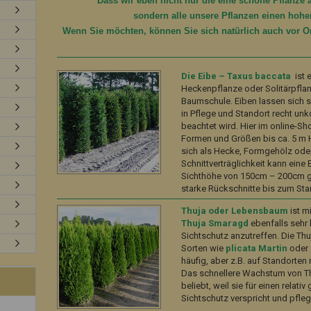
Dass wir eben nicht nur die eine schöne Pflanze 
sondern alle unsere Pflanzen einen
hohen
Wenn Sie möchten, können Sie sich natürlich auch vor O
Die Eibe – Taxus baccata
ist 
Heckenpflanze oder Solitärpflan
Baumschule. Eiben lassen sich 
in Pflege und Standort recht un
beachtet wird. Hier im online-S
Formen und Größen bis ca. 5 m 
sich als Hecke, Formgehölz oder
Schnittverträglichkeit kann eine
Sichthöhe von 150cm – 200cm ge
starke Rückschnitte bis zum St
Thuja oder Lebensbaum
ist m
Thuja Smaragd
ebenfalls sehr 
Sichtschutz anzutreffen. Die Th
Sorten wie
plicata Martin
oder 
häufig, aber z.B. auf Standorten
Das schnellere Wachstum von T
beliebt, weil sie für einen relati
Sichtschutz verspricht und pflege