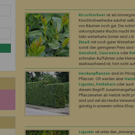
Kirschlorbeer
ist als immergrü
Kirschlorbeerhecke wächst selb
von Bäumen noch gut. Die schöne
unkomplizierte Wuchs macht ihn
Sehr winterharte Sorten sind z.B
Etna®
mit noch guter Winterhär
somit den geringeren Preis sind
Genolia®
,
Caucasica
oder
Ro
schmalen Auffahrten oder klei
starkwachsend ist, hört nicht au
Heckenpflanzen
sind im Prinzi
Pflanzen. Oft werden aber
Hain
Liguster
,
Feldahorn
oder auc
diesem Begriff zusammengefass
Pflanzenarten ab Herbst recht 
sind und viel als Hecke Verwend
günstig in unserem online-Shop 
Liguster
ist unter den „Immergrü