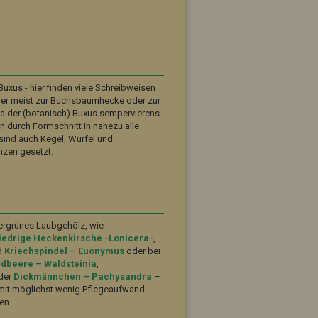
uxus - hier finden viele Schreibweisen
aber meist zur Buchsbaumhecke oder zur
a der (botanisch) Buxus sempervierens
n durch Formschnitt in nahezu alle
ind auch Kegel, Würfel und
nzen gesetzt.
ergrünes Laubgehölz, wie
iedrige Heckenkirsche -Lonicera-
,
d
Kriechspindel – Euonymus
oder bei
dbeere – Waldsteinia
,
der
Dickmännchen – Pachysandra
–
 mit möglichst wenig Pflegeaufwand
en.