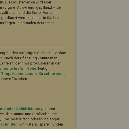
n. Die Ligusterhecke wird aber
 vulgare ´Atrovirens´ gepflanzt – der
ovalifolium und die Sorte ´Aureum´
en gepflanzt werden, da sie in Sachen
ens liegen. In normalen deutschen
ung für den sofortigen Sichtschutz ohne
igen. Nach der Pflanzung könnte man
ahre alt, denn wir produzieren in der
emente bis 5m Höhe
. Fertig
,
Thuja-Lebensbaum
,
Kirschlorbeer
,
nsere Favoriten.
me oder Solitärbäume
gehören
wie Obstbäume und Straßenbäume.
a
, Eibe oder Kirschlorbeer und sogar
schnitten
, um Platz zu sparen runden