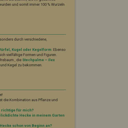
wurden und somit immer 100 % Wurzeln
.
sonders durch verschiedene,
Würfel, Kugel oder Kegelform
. Ebenso
ch vielfältige Formen und Figuren.
uchsbaum , die
Stechpalme – Ilex
l und Kegel zu bekommen.
n!
t die Kombination aus Pflanze und
 richtige für mich?
blickdichte Hecke in meinem Garten
e Hecke schon von Beginn an?