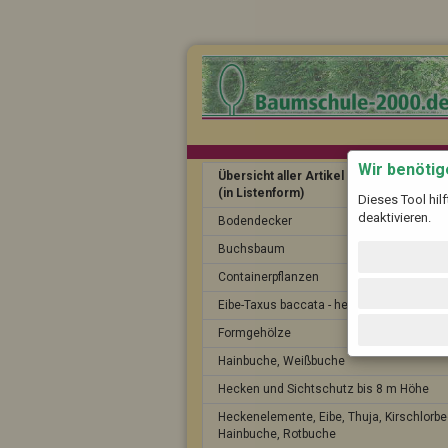
Wir benöti
Übersicht aller Artikel
(in Listenform)
Dieses Tool hil
deaktivieren.
Bodendecker
Buchsbaum
Containerpflanzen
Eibe-Taxus baccata - heimische Eibe
Formgehölze
Hainbuche, Weißbuche
Hecken und Sichtschutz bis 8 m Höhe
Heckenelemente, Eibe, Thuja, Kirschlorbe
Hainbuche, Rotbuche