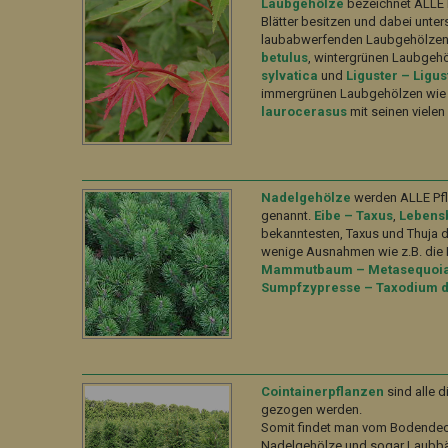
Laubgehölze
bezeichnet ALLE P
Blätter besitzen und dabei unte
laubabwerfenden Laubgehölzen 
betulus
, wintergrünen Laubgehö
sylvatica
und
Liguster – Ligus
immergrünen Laubgehölzen wie 
laurocerasus
mit seinen vielen
Nadelgehölze
werden ALLE Pfla
genannt.
Eibe – Taxus
,
Lebens
bekanntesten, Taxus und Thuja d
wenige Ausnahmen wie z.B. die 
Mammutbaum – Metasequoia 
Sumpfzypresse – Taxodium d
Cointainerpflanzen
sind alle d
gezogen werden.
Somit findet man vom Bodendeck
Nadelgehölze und sogar Laubbä