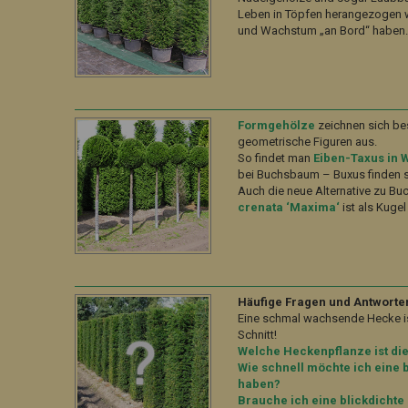
Leben in Töpfen herangezogen 
und Wachstum „an Bord“ haben
Formgehölze
zeichnen sich be
geometrische Figuren aus.
So findet man
Eiben-Taxus in 
bei Buchsbaum – Buxus finden si
Auch die neue Alternative zu B
crenata ‘Maxima‘
ist als Kuge
Häufige Fragen und Antworte
Eine schmal wachsende Hecke is
Schnitt!
Welche Heckenpflanze ist die
Wie schnell möchte ich eine 
haben?
Brauche ich eine blickdicht