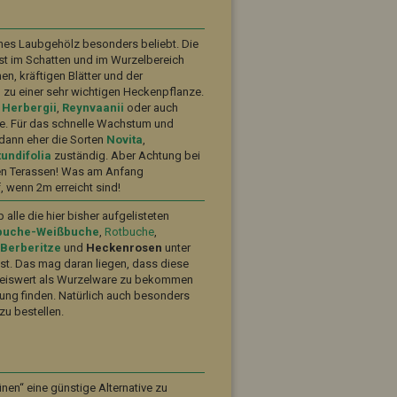
nes Laubgehölz besonders beliebt. Die
st im Schatten und im Wurzelbereich
n, kräftigen Blätter und der
 zu einer sehr wichtigen Heckenpflanze.
.
Herbergii
,
Reynvaanii
oder auch
te. Für das schnelle Wachstum und
 dann eher die Sorten
Novita
,
tundifolia
zuständig. Aber Achtung bei
nen Terassen! Was am Anfang
f, wenn 2m erreicht sind!
p alle die hier bisher aufgelisteten
buche-Weißbuche
,
Rotbuche
,
h
Berberitze
und
Heckenrosen
unter
t. Das mag daran liegen, dass diese
preiswert als Wurzelware zu bekommen
ung finden. Natürlich auch besonders
zu bestellen.
nen“ eine günstige Alternative zu