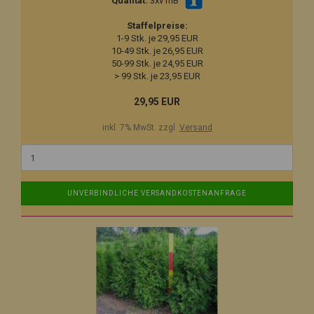
Qualität:
3xv mB
Staffelpreise:
1-9 Stk. je 29,95 EUR
10-49 Stk. je 26,95 EUR
50-99 Stk. je 24,95 EUR
> 99 Stk. je 23,95 EUR
29,95 EUR
inkl. 7% MwSt. zzgl.
Versand
UNVERBINDLICHE VERSANDKOSTENANFRAGE