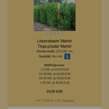
Lebensbaum 'Martin'
Thuja plicata 'Martin'
Sortiermaß:
225-250 cm
Qualität:
4xv mB
Staffelpreise:
1-9 Stk. je 69,95 EUR
10-49 Stk. je 65,00 EUR
50-99 Stk. je 59,00 EUR
> 99 Stk. je 49,00 EUR
69,95 EUR
inkl. 7% MwSt. zzgl.
Versand