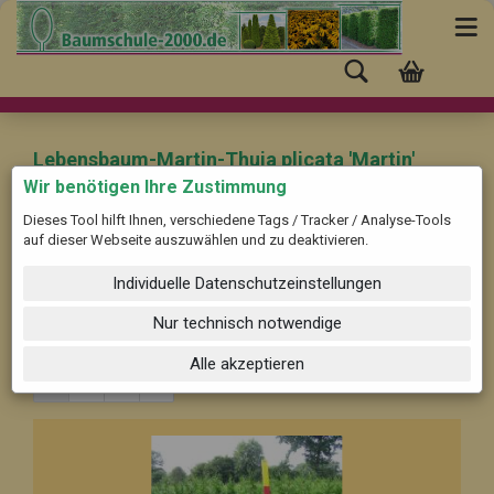
Lebensbaum-Martin-Thuja plicata 'Martin'
Wir benötigen Ihre Zustimmung
Dieses Tool hilft Ihnen, verschiedene Tags / Tracker / Analyse-Tools
Beschreibung ...
auf dieser Webseite auszuwählen und zu deaktivieren.
Individuelle Datenschutzeinstellungen
Filter nach Sortiermaß in cm:
Alle Größen
Sortieren nach
Nur technisch notwendige
8 pro Seite
Alle akzeptieren
1
2
3
»