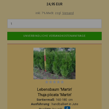
24,95 EUR
inkl. 7% MwSt. zzgl.
Versand
UNVERBINDLICHE VERSANDKOSTENANFRAGE
Lebensbaum 'Martin'
Thuja plicata 'Martin'
Sortiermaß:
160-180 cm
Ausführung:
handballiert in Jute