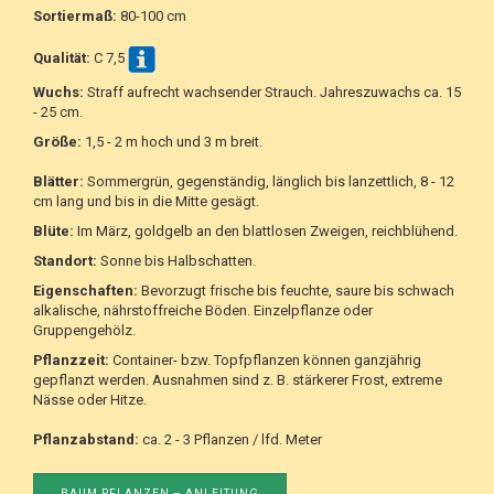
Sortiermaß:
80-100 cm
Qualität:
C 7,5
Wuchs:
Straff aufrecht wachsender Strauch. Jahreszuwachs ca. 15
- 25 cm.
Größe:
1,5 - 2 m hoch und 3 m breit.
Blätter:
Sommergrün, gegenständig, länglich bis lanzettlich, 8 - 12
cm lang und bis in die Mitte gesägt.
Blüte:
Im März, goldgelb an den blattlosen Zweigen, reichblühend.
Standort:
Sonne bis Halbschatten.
Eigenschaften:
Bevorzugt frische bis feuchte, saure bis schwach
alkalische, nährstoffreiche Böden. Einzelpflanze oder
Gruppengehölz.
Pflanzzeit:
Container- bzw. Topfpflanzen können ganzjährig
gepflanzt werden. Ausnahmen sind z. B. stärkerer Frost, extreme
Nässe oder Hitze.
Pflanzabstand:
ca. 2 - 3 Pflanzen / lfd. Meter
BAUM PFLANZEN – ANLEITUNG