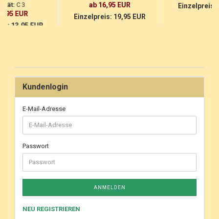
lität:
C 3
ab 16,95 EUR
Einzelpreis:
10,95 EUR
Einzelpreis:
19,95 EUR
eis:
13,95 EUR
Kundenlogin
E-Mail-Adresse
Passwort
ANMELDEN
NEU REGISTRIEREN