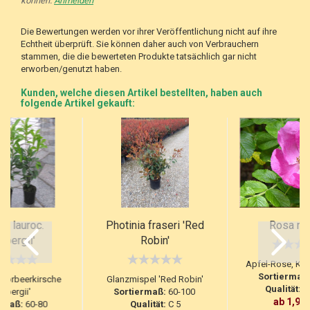
können.
Anmelden
Die Bewertungen werden vor ihrer Veröffentlichung nicht auf ihre
Echtheit überprüft. Sie können daher auch von Verbrauchern
stammen, die die bewerteten Produkte tatsächlich gar nicht
erworben/genutzt haben.
Kunden, welche diesen Artikel bestellten, haben auch
folgende Artikel gekauft:
us lauroc.
Photinia fraseri 'Red
Rosa ru
rbergii'
Robin'
Apfel-Rose, Kar
Sortiermaß:
 Lorbeerkirsche
Glanzmispel 'Red Robin'
Qualität:
vS
erbergii'
Sortiermaß:
60-100
ab 1,95
rmaß:
60-80
Qualität:
C 5