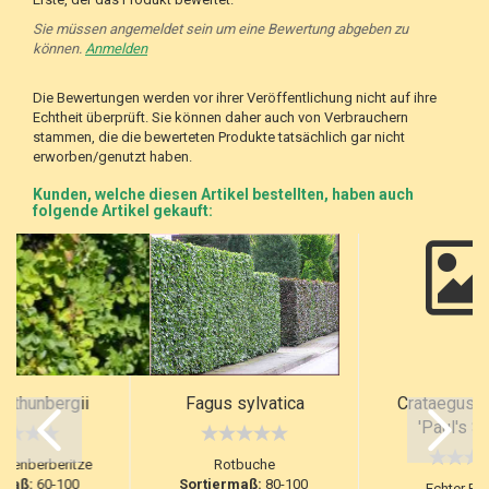
Sie müssen angemeldet sein um eine Bewertung abgeben zu
können.
Anmelden
Die Bewertungen werden vor ihrer Veröffentlichung nicht auf ihre
Echtheit überprüft. Sie können daher auch von Verbrauchern
stammen, die die bewerteten Produkte tatsächlich gar nicht
erworben/genutzt haben.
Kunden, welche diesen Artikel bestellten, haben auch
folgende Artikel gekauft:
s thunbergii
Fagus sylvatica
Crataegus l
'Paul's Sc
ckenberberitze
Rotbuche
rmaß:
60-100
Sortiermaß:
80-100
Echter Ro