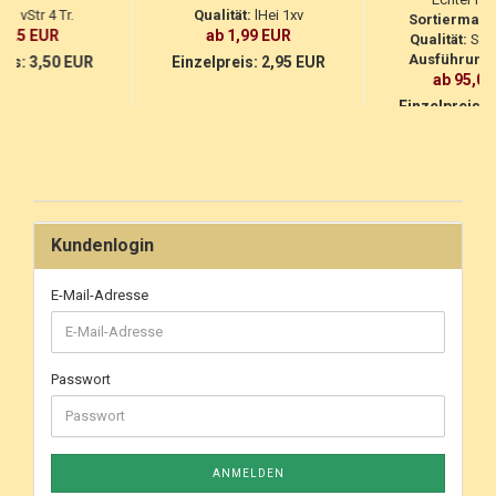
ät:
vStr 4 Tr.
Qualität:
lHei 1xv
Sortiermaß:
2,25 EUR
ab 1,99 EUR
Qualität:
Sol
Ausführung:
eis:
3,50 EUR
Einzelpreis:
2,95 EUR
ab 95,00
Einzelpreis:
9
Kundenlogin
E-Mail-Adresse
Passwort
ANMELDEN