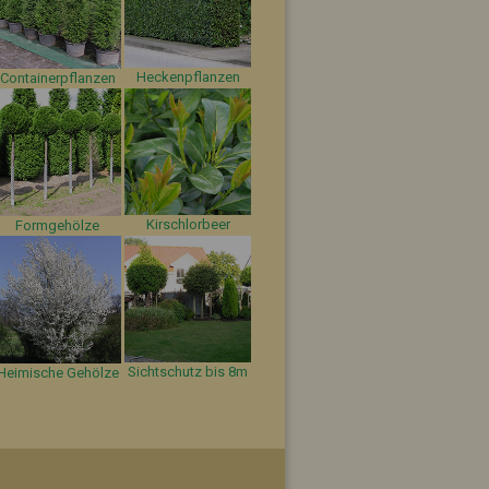
Heckenpflanzen
Containerpflanzen
Kirschlorbeer
Formgehölze
Sichtschutz bis 8m
Heimische Gehölze