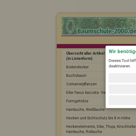
Wir benöti
Übersicht aller Artikel
(in Listenform)
Dieses Tool hil
deaktivieren.
Bodendecker
Buchsbaum
Containerpflanzen
Eibe-Taxus baccata - heimische Eibe
Formgehölze
Hainbuche, Weißbuche
Hecken und Sichtschutz bis 8 m Höhe
Heckenelemente, Eibe, Thuja, Kirschlorbe
Hainbuche, Rotbuche