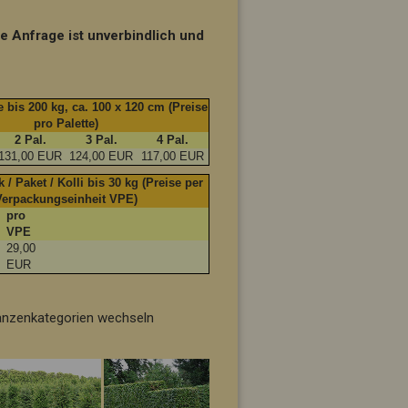
ie Anfrage ist unverbindlich und
 bis 200 kg, ca. 100 x 120 cm (Preise
pro Palette)
2 Pal.
3 Pal.
4 Pal.
131,00 EUR
124,00 EUR
117,00 EUR
 / Paket / Kolli bis 30 kg (Preise per
Verpackungseinheit VPE)
pro
VPE
29,00
t
EUR
flanzenkategorien wechseln