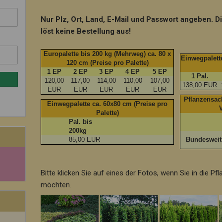
Nur Plz, Ort, Land, E-Mail und Passwort angeben. D
löst keine Bestellung aus!
Europalette bis 200 kg (Mehrweg) ca. 80 x
Einwegpalette
120 cm (Preise pro Palette)
1 EP
2 EP
3 EP
4 EP
5 EP
1 Pal.
120,00
117,00
114,00
110,00
107,00
138,00 EUR
EUR
EUR
EUR
EUR
EUR
Pflanzensack
Einwegpalette ca. 60x80 cm (Preise pro
Palette)
Pal. bis
200kg
85,00 EUR
Bundeswei
Bitte klicken Sie auf eines der Fotos, wenn Sie in die P
möchten.