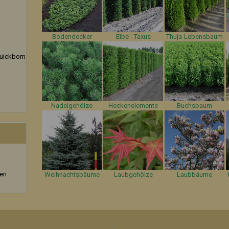
Bodendecker
Eibe - Taxus
Thuja-Lebensbaum
uickborn
Nadelgehölze
Heckenelemente
Buchsbaum
zen
Weihnachtsbäume
Laubgehölze
Laubbäume