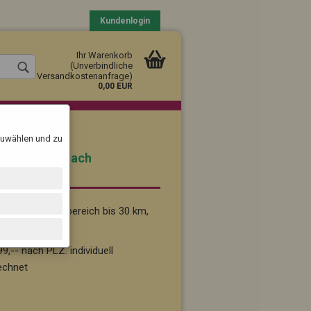
Kundenlogin
Ihr Warenkorb
(Unverbindliche
Versandkostenanfrage)
0,00 EUR
szuwählen und zu
Pinneberg) nach
n:
b 59,-- im Nahbereich bis 30 km,
llen
vergessen?
9,-- nach PLZ. individuell
echnet