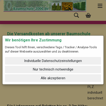
Die Versandkosten ab unserer Baumschule
(Pinneberg) nach "Egg an der Günz" mit der
Wir benötigen Ihre Zustimmung
PLZ: 87743 betragen:
Dieses Tool hilft Ihnen, verschiedene Tags / Tracker / Analyse-Tools
auf dieser Webseite auszuwählen und zu deaktivieren.
Für Bäume und Solitärpflanzen ab ca. 2,2 m Höhe:
Ab
Individuelle Datenschutzeinstellungen
59,-- im Nahbereich bis 30 km, nach PLZ. individuell
berechnet
Nur technisch notwendige
Ab 99,-
Alle akzeptieren
- nach
PLZ.
individuell
berechnet