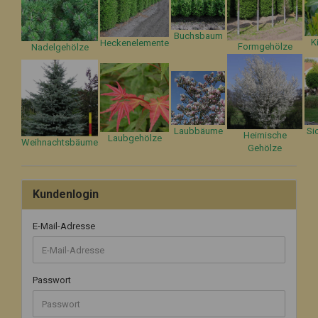
Buchsbaum
K
Heckenelemente
Formgehölze
Nadelgehölze
Laubbäume
Si
Heimische
Laubgehölze
Weihnachtsbäume
Gehölze
Kundenlogin
E-Mail-Adresse
Passwort