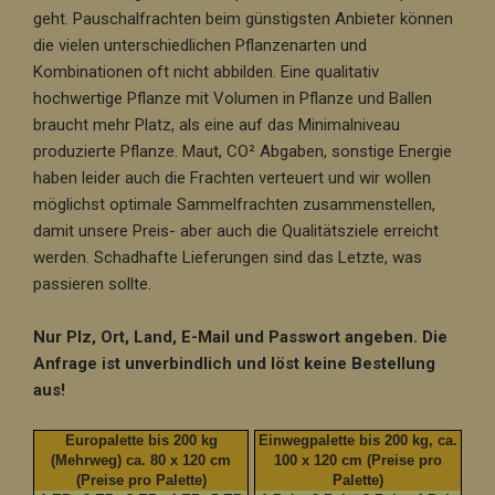
geht. Pauschalfrachten beim günstigsten Anbieter können
die vielen unterschiedlichen Pflanzenarten und
Kombinationen oft nicht abbilden. Eine qualitativ
hochwertige Pflanze mit Volumen in Pflanze und Ballen
braucht mehr Platz, als eine auf das Minimalniveau
produzierte Pflanze. Maut, CO² Abgaben, sonstige Energie
haben leider auch die Frachten verteuert und wir wollen
möglichst optimale Sammelfrachten zusammenstellen,
damit unsere Preis- aber auch die Qualitätsziele erreicht
werden. Schadhafte Lieferungen sind das Letzte, was
passieren sollte.
Nur Plz, Ort, Land, E-Mail und Passwort angeben. Die
Anfrage ist unverbindlich und löst keine Bestellung
aus!
Europalette bis 200 kg
Einwegpalette bis 200 kg, ca.
(Mehrweg) ca. 80 x 120 cm
100 x 120 cm (Preise pro
(Preise pro Palette)
Palette)