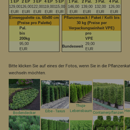
1 EP
2 EP
3 EP
4 EP
5 EP
1 Pal.
2 Pal.
3 Pal.
4 Pal.
129,00
126,00
122,00
119,00
115,00
146,00
139,00
132,00
126,00
EUR
EUR
EUR
EUR
EUR
EUR
EUR
EUR
EUR
Einwegpalette ca. 60x80 cm
Pflanzensack / Paket / Kolli bis
(Preise pro Palette)
30 kg (Preise per
Pal.
Verpackungseinheit VPE)
bis
pro
200kg
VPE
95,00
29,00
Bundesweit
EUR
EUR
Bitte klicken Sie auf eines der Fotos, wenn Sie in die Pflanzenka
wechseln möchten.
Thuja-
Lebensbaum
He
Eibe - Taxus
Containerpflanzen
Bodendecker