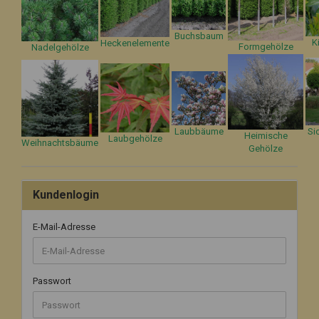
Buchsbaum
K
Heckenelemente
Formgehölze
Nadelgehölze
Laubbäume
Si
Heimische
Laubgehölze
Weihnachtsbäume
Gehölze
Kundenlogin
E-Mail-Adresse
Passwort