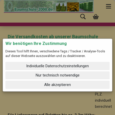
Die Versandkosten ab unserer Baumschule
(Pinneberg) nach "Fischach" mit der PLZ:
Wir benötigen Ihre Zustimmung
86850 betragen:
Dieses Tool hilft Ihnen, verschiedene Tags / Tracker / Analyse-Tools
auf dieser Webseite auszuwählen und zu deaktivieren.
Für Bäume und Solitärpflanzen ab ca. 2,2 m Höhe:
Ab
Individuelle Datenschutzeinstellungen
59,-- im Nahbereich bis 30 km, nach PLZ. individuell
berechnet
Nur technisch notwendige
Ab 99,-
Alle akzeptieren
- nach
PLZ.
individuell
berechnet