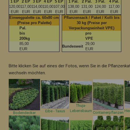
1 EP
2 EP
3 EP
4 EP
5 EP
1 Pal.
2 Pal.
3 Pal.
4 Pal.
120,00
117,00
114,00
110,00
107,00
138,00
131,00
124,00
117,00
EUR
EUR
EUR
EUR
EUR
EUR
EUR
EUR
EUR
Einwegpalette ca. 60x80 cm
Pflanzensack / Paket / Kolli bis
(Preise pro Palette)
30 kg (Preise per
Pal.
Verpackungseinheit VPE)
bis
pro
200kg
VPE
85,00
29,00
Bundesweit
EUR
EUR
Bitte klicken Sie auf eines der Fotos, wenn Sie in die Pflanzenka
wechseln möchten.
Thuja-
Lebensbaum
He
Eibe - Taxus
Containerpflanzen
Bodendecker