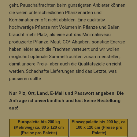
geht. Pauschalfrachten beim günstigsten Anbieter können
die vielen unterschiedlichen Pflanzenarten und
Kombinationen oft nicht abbilden. Eine qualitativ
hochwertige Pflanze mit Volumen in Pflanze und Ballen
braucht mehr Platz, als eine auf das Minimalniveau
produzierte Pflanze. Maut, CO² Abgaben, sonstige Energie
haben leider auch die Frachten verteuert und wir wollen
möglichst optimale Sammelfrachten zusammenstellen,
damit unsere Preis- aber auch die Qualitätsziele erreicht
werden. Schadhafte Lieferungen sind das Letzte, was
passieren sollte.
Nur Plz, Ort, Land, E-Mail und Passwort angeben. Die
Anfrage ist unverbindlich und löst keine Bestellung
aus!
Europalette bis 200 kg
Einwegpalette bis 200 kg, ca.
(Mehrweg) ca. 80 x 120 cm
100 x 120 cm (Preise pro
(Preise pro Palette)
Palette)