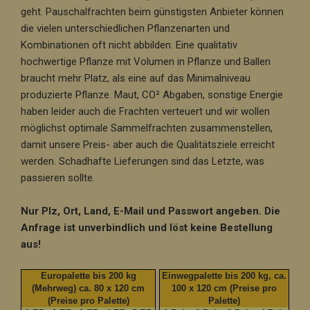
geht. Pauschalfrachten beim günstigsten Anbieter können
die vielen unterschiedlichen Pflanzenarten und
Kombinationen oft nicht abbilden. Eine qualitativ
hochwertige Pflanze mit Volumen in Pflanze und Ballen
braucht mehr Platz, als eine auf das Minimalniveau
produzierte Pflanze. Maut, CO² Abgaben, sonstige Energie
haben leider auch die Frachten verteuert und wir wollen
möglichst optimale Sammelfrachten zusammenstellen,
damit unsere Preis- aber auch die Qualitätsziele erreicht
werden. Schadhafte Lieferungen sind das Letzte, was
passieren sollte.
Nur Plz, Ort, Land, E-Mail und Passwort angeben. Die
Anfrage ist unverbindlich und löst keine Bestellung
aus!
Europalette bis 200 kg
Einwegpalette bis 200 kg, ca.
(Mehrweg) ca. 80 x 120 cm
100 x 120 cm (Preise pro
(Preise pro Palette)
Palette)