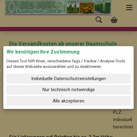
Die Versandkosten ab unserer Baumschule
(Pinneberg) nach "Höslwang" mit der PLZ:
Wir benötigen Ihre Zustimmung
83129 betragen:
Dieses Tool hilft Ihnen, verschiedene Tags / Tracker / Analyse-Tools
auf dieser Webseite auszuwählen und zu deaktivieren.
Für Bäume und Solitärpflanzen ab ca. 2,2 m Höhe:
Ab
Individuelle Datenschutzeinstellungen
59,-- im Nahbereich bis 30 km, nach PLZ. individuell
berechnet
Nur technisch notwendige
Ab 99,-
Alle akzeptieren
- nach
PLZ.
individuell
berechnet