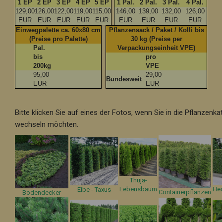
1 EP
2 EP
3 EP
4 EP
5 EP
1 Pal.
2 Pal.
3 Pal.
4 Pal.
129,00
126,00
122,00
119,00
115,00
146,00
139,00
132,00
126,00
EUR
EUR
EUR
EUR
EUR
EUR
EUR
EUR
EUR
Einwegpalette ca. 60x80 cm
Pflanzensack / Paket / Kolli bis
(Preise pro Palette)
30 kg (Preise per
Pal.
Verpackungseinheit VPE)
bis
pro
200kg
VPE
95,00
29,00
Bundesweit
EUR
EUR
Bitte klicken Sie auf eines der Fotos, wenn Sie in die Pflanzenka
wechseln möchten.
Thuja-
Lebensbaum
He
Eibe - Taxus
Containerpflanzen
Bodendecker