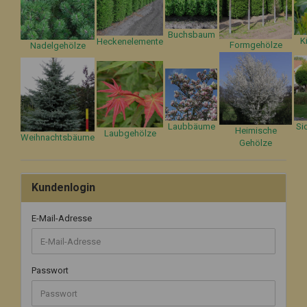
Buchsbaum
K
Heckenelemente
Formgehölze
Nadelgehölze
Laubbäume
Si
Heimische
Laubgehölze
Weihnachtsbäume
Gehölze
Kundenlogin
E-Mail-Adresse
Passwort