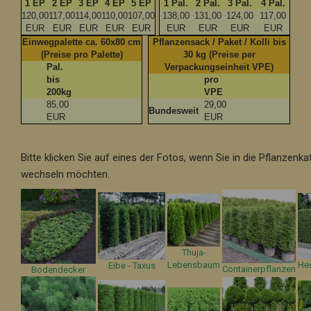
1 EP
2 EP
3 EP
4 EP
5 EP
1 Pal.
2 Pal.
3 Pal.
4 Pal.
120,00
117,00
114,00
110,00
107,00
138,00
131,00
124,00
117,00
EUR
EUR
EUR
EUR
EUR
EUR
EUR
EUR
EUR
Einwegpalette ca. 60x80 cm
Pflanzensack / Paket / Kolli bis
(Preise pro Palette)
30 kg (Preise per
Pal.
Verpackungseinheit VPE)
bis
pro
200kg
VPE
85,00
29,00
Bundesweit
EUR
EUR
Bitte klicken Sie auf eines der Fotos, wenn Sie in die Pflanzenka
wechseln möchten.
Thuja-
Lebensbaum
He
Eibe - Taxus
Containerpflanzen
Bodendecker