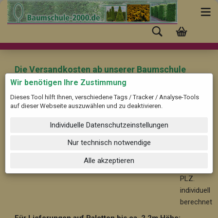
Die Versandkosten ab unserer Baumschule
(Pinneberg) nach "Langerringen" mit der PLZ:
Wir benötigen Ihre Zustimmung
86853 betragen:
Dieses Tool hilft Ihnen, verschiedene Tags / Tracker / Analyse-Tools
auf dieser Webseite auszuwählen und zu deaktivieren.
Für Bäume und Solitärpflanzen ab ca. 2,2 m Höhe:
Ab
Individuelle Datenschutzeinstellungen
59,-- im Nahbereich bis 30 km, nach PLZ. individuell
berechnet
Nur technisch notwendige
Ab 99,-
Alle akzeptieren
- nach
PLZ.
individuell
berechnet