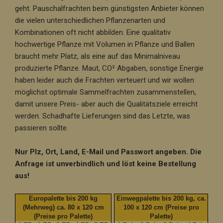
geht. Pauschalfrachten beim günstigsten Anbieter können
die vielen unterschiedlichen Pflanzenarten und
Kombinationen oft nicht abbilden. Eine qualitativ
hochwertige Pflanze mit Volumen in Pflanze und Ballen
braucht mehr Platz, als eine auf das Minimalniveau
produzierte Pflanze. Maut, CO² Abgaben, sonstige Energie
haben leider auch die Frachten verteuert und wir wollen
möglichst optimale Sammelfrachten zusammenstellen,
damit unsere Preis- aber auch die Qualitätsziele erreicht
werden. Schadhafte Lieferungen sind das Letzte, was
passieren sollte.
Nur Plz, Ort, Land, E-Mail und Passwort angeben. Die
Anfrage ist unverbindlich und löst keine Bestellung
aus!
Europalette bis 200 kg
Einwegpalette bis 200 kg, ca.
(Mehrweg) ca. 80 x 120 cm
100 x 120 cm (Preise pro
(Preise pro Palette)
Palette)