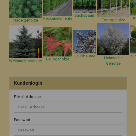
Buchsbaum
K
Heckenelemente
Formgehölze
Nadelgehölze
Laubbäume
Si
Heimische
Laubgehölze
Weihnachtsbäume
Gehölze
Kundenlogin
E-Mail-Adresse
Passwort