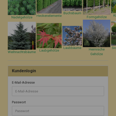
Buchsbaum
K
Heckenelemente
Formgehölze
Nadelgehölze
Laubbäume
Si
Heimische
Laubgehölze
Weihnachtsbäume
Gehölze
Kundenlogin
E-Mail-Adresse
Passwort