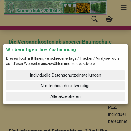
Die Versandkosten ab unserer Baumschule
(Pinneberg) nach "Marktbergel" mit der PLZ:
Wir benötigen Ihre Zustimmung
91613 betragen:
Dieses Tool hilft Ihnen, verschiedene Tags / Tracker / Analyse-Tools
auf dieser Webseite auszuwählen und zu deaktivieren.
Für Bäume und Solitärpflanzen ab ca. 2,2 m Höhe:
Ab
Individuelle Datenschutzeinstellungen
59,-- im Nahbereich bis 30 km, nach PLZ. individuell
berechnet
Nur technisch notwendige
Ab 99,-
Alle akzeptieren
- nach
PLZ.
individuell
berechnet