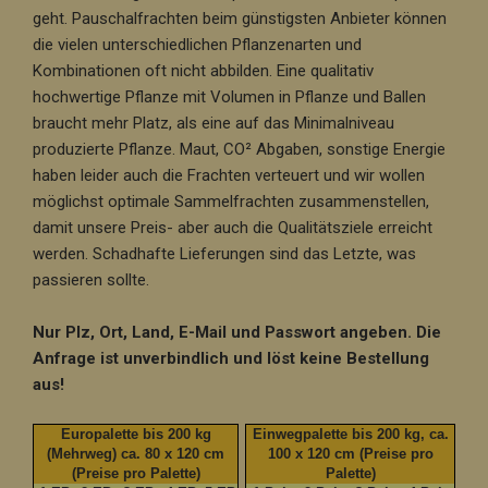
geht. Pauschalfrachten beim günstigsten Anbieter können
die vielen unterschiedlichen Pflanzenarten und
Kombinationen oft nicht abbilden. Eine qualitativ
hochwertige Pflanze mit Volumen in Pflanze und Ballen
braucht mehr Platz, als eine auf das Minimalniveau
produzierte Pflanze. Maut, CO² Abgaben, sonstige Energie
haben leider auch die Frachten verteuert und wir wollen
möglichst optimale Sammelfrachten zusammenstellen,
damit unsere Preis- aber auch die Qualitätsziele erreicht
werden. Schadhafte Lieferungen sind das Letzte, was
passieren sollte.
Nur Plz, Ort, Land, E-Mail und Passwort angeben. Die
Anfrage ist unverbindlich und löst keine Bestellung
aus!
Europalette bis 200 kg
Einwegpalette bis 200 kg, ca.
(Mehrweg) ca. 80 x 120 cm
100 x 120 cm (Preise pro
(Preise pro Palette)
Palette)