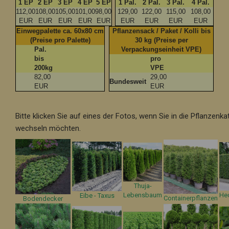
1 EP
2 EP
3 EP
4 EP
5 EP
1 Pal.
2 Pal.
3 Pal.
4 Pal.
112,00
108,00
105,00
101,00
98,00
129,00
122,00
115,00
108,00
EUR
EUR
EUR
EUR
EUR
EUR
EUR
EUR
EUR
Einwegpalette ca. 60x80 cm
Pflanzensack / Paket / Kolli bis
(Preise pro Palette)
30 kg (Preise per
Pal.
Verpackungseinheit VPE)
bis
pro
200kg
VPE
82,00
29,00
Bundesweit
EUR
EUR
Bitte klicken Sie auf eines der Fotos, wenn Sie in die Pflanzenka
wechseln möchten.
Thuja-
Lebensbaum
He
Eibe - Taxus
Containerpflanzen
Bodendecker