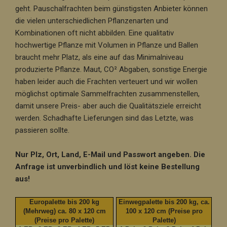
geht. Pauschalfrachten beim günstigsten Anbieter können
die vielen unterschiedlichen Pflanzenarten und
Kombinationen oft nicht abbilden. Eine qualitativ
hochwertige Pflanze mit Volumen in Pflanze und Ballen
braucht mehr Platz, als eine auf das Minimalniveau
produzierte Pflanze. Maut, CO² Abgaben, sonstige Energie
haben leider auch die Frachten verteuert und wir wollen
möglichst optimale Sammelfrachten zusammenstellen,
damit unsere Preis- aber auch die Qualitätsziele erreicht
werden. Schadhafte Lieferungen sind das Letzte, was
passieren sollte.
Nur Plz, Ort, Land, E-Mail und Passwort angeben. Die
Anfrage ist unverbindlich und löst keine Bestellung
aus!
Europalette bis 200 kg
Einwegpalette bis 200 kg, ca.
(Mehrweg) ca. 80 x 120 cm
100 x 120 cm (Preise pro
(Preise pro Palette)
Palette)