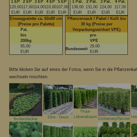
1 EP
2 EP
3 EP
4 EP
5 EP
1 Pal.
2 Pal.
3 Pal.
4 Pal.
120,00
117,00
114,00
110,00
107,00
138,00
131,00
124,00
117,00
EUR
EUR
EUR
EUR
EUR
EUR
EUR
EUR
EUR
Einwegpalette ca. 60x80 cm
Pflanzensack / Paket / Kolli bis
(Preise pro Palette)
30 kg (Preise per
Pal.
Verpackungseinheit VPE)
bis
pro
200kg
VPE
85,00
29,00
Bundesweit
EUR
EUR
Bitte klicken Sie auf eines der Fotos, wenn Sie in die Pflanzenka
wechseln möchten.
Thuja-
Lebensbaum
He
Eibe - Taxus
Containerpflanzen
Bodendecker