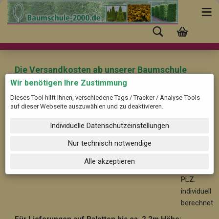
Die Versandkosten ab unserer Baumschule
(Pinneberg) nach "Mössingen" mit der PLZ:
Wir benötigen Ihre Zustimmung
72116 betragen:
Dieses Tool hilft Ihnen, verschiedene Tags / Tracker / Analyse-Tools
auf dieser Webseite auszuwählen und zu deaktivieren.
Für Bäume und Solitärpflanzen ab ca. 2,2 m Höhe:
Ab
Individuelle Datenschutzeinstellungen
59,-- im Nahbereich bis 30 km, nach PLZ. individuell
berechnet
Nur technisch notwendige
Ab 99,-
Alle akzeptieren
- nach
PLZ.
individuell
berechnet