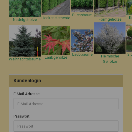
Buchsbaum
K
Heckenelemente
Formgehölze
Nadelgehölze
Laubbäume
Si
Heimische
Laubgehölze
Weihnachtsbäume
Gehölze
Kundenlogin
E-Mail-Adresse
Passwort