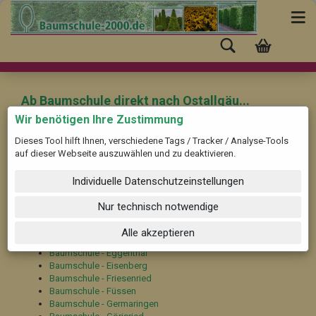
Ab Baumschule direkt nach Ostallgäu...
Wir benötigen Ihre Zustimmung
Dieses Tool hilft Ihnen, verschiedene Tags / Tracker / Analyse-Tools
Hier wählen Sie bitte Ihre Stadt oder Gemeinde aus, in die eine
auf dieser Webseite auszuwählen und zu deaktivieren.
Pflanzenlieferung erfolgen soll:
Individuelle Datenschutzeinstellungen
Baumschule - Aitrang
Baumschule - Baisweil
Nur technisch notwendige
Baumschule - Bidingen
Baumschule - Biessenhofen
Alle akzeptieren
Baumschule - Buchloe
Baumschule - Eggenthal
Baumschule - Eisenberg
Baumschule - Friesenried
Baumschule - Füssen
Baumschule - Germaringen