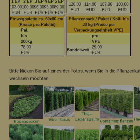
1 EP
2 EP
3 EP
4 EP
5 EP
120,00
114,00
107,00
100,00
103,00
100,00
96,00
93,00
89,00
EUR
EUR
EUR
EUR
EUR
EUR
EUR
EUR
EUR
Einwegpalette ca. 60x80 cm
Pflanzensack / Paket / Kolli bis
(Preise pro Palette)
30 kg (Preise per
Pal.
Verpackungseinheit VPE)
bis
pro
200kg
VPE
78,00
29,00
Bundesweit
EUR
EUR
Bitte klicken Sie auf eines der Fotos, wenn Sie in die Pflanzenka
wechseln möchten.
Thuja-
Lebensbaum
He
Eibe - Taxus
Containerpflanzen
Bodendecker