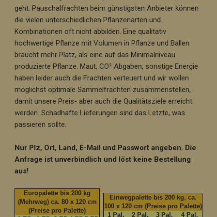
geht. Pauschalfrachten beim günstigsten Anbieter können
die vielen unterschiedlichen Pflanzenarten und
Kombinationen oft nicht abbilden. Eine qualitativ
hochwertige Pflanze mit Volumen in Pflanze und Ballen
braucht mehr Platz, als eine auf das Minimalniveau
produzierte Pflanze. Maut, CO² Abgaben, sonstige Energie
haben leider auch die Frachten verteuert und wir wollen
möglichst optimale Sammelfrachten zusammenstellen,
damit unsere Preis- aber auch die Qualitätsziele erreicht
werden. Schadhafte Lieferungen sind das Letzte, was
passieren sollte.
Nur Plz, Ort, Land, E-Mail und Passwort angeben. Die
Anfrage ist unverbindlich und löst keine Bestellung
aus!
Europalette bis 200 kg
Einwegpalette bis 200 kg, ca.
(Mehrweg) ca. 80 x 120 cm
100 x 120 cm (Preise pro Palette)
(Preise pro Palette)
1 Pal.
2 Pal.
3 Pal.
4 Pal.