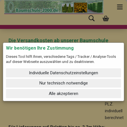
Die Versandkosten ab unserer Baumschule
(Pinneberg) nach "Schönau" mit der PLZ:
Wir benötigen Ihre Zustimmung
08134 betragen:
Dieses Tool hilft Ihnen, verschiedene Tags / Tracker / Analyse-Tools
auf dieser Webseite auszuwählen und zu deaktivieren.
Für Bäume und Solitärpflanzen ab ca. 2,2 m Höhe:
Ab
Individuelle Datenschutzeinstellungen
59,-- im Nahbereich bis 30 km, nach PLZ. individuell
berechnet
Nur technisch notwendige
Ab 99,-
Alle akzeptieren
- nach
PLZ.
individuell
berechnet