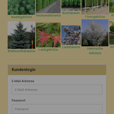
Buchsbaum
K
Heckenelemente
Formgehölze
Nadelgehölze
Laubbäume
Si
Heimische
Laubgehölze
Weihnachtsbäume
Gehölze
Kundenlogin
E-Mail-Adresse
Passwort