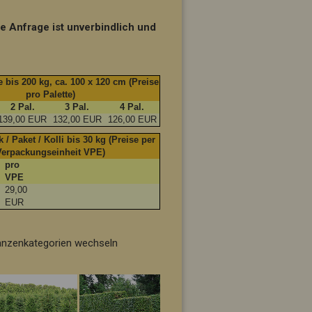
ie Anfrage ist unverbindlich und
 bis 200 kg, ca. 100 x 120 cm (Preise
pro Palette)
2 Pal.
3 Pal.
4 Pal.
139,00 EUR
132,00 EUR
126,00 EUR
 / Paket / Kolli bis 30 kg (Preise per
Verpackungseinheit VPE)
pro
VPE
29,00
t
EUR
flanzenkategorien wechseln