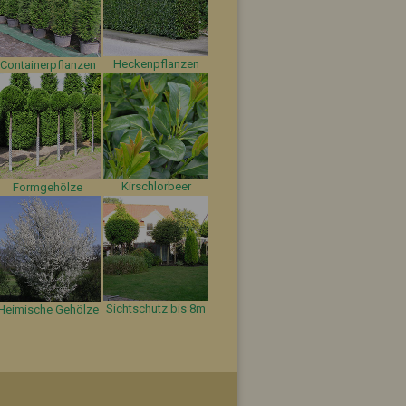
Heckenpflanzen
Containerpflanzen
Kirschlorbeer
Formgehölze
Sichtschutz bis 8m
Heimische Gehölze