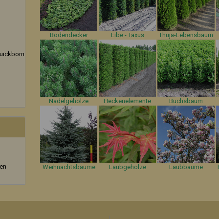
Bodendecker
Eibe - Taxus
Thuja-Lebensbaum
uickborn
Nadelgehölze
Heckenelemente
Buchsbaum
zen
Weihnachtsbäume
Laubgehölze
Laubbäume