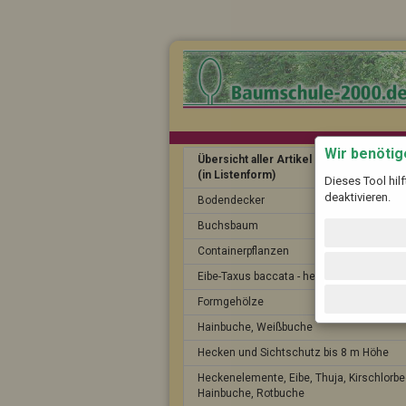
Wir benöti
Übersicht aller Artikel
(in Listenform)
Dieses Tool hil
deaktivieren.
Bodendecker
Buchsbaum
Containerpflanzen
Eibe-Taxus baccata - heimische Eibe
Formgehölze
Hainbuche, Weißbuche
Hecken und Sichtschutz bis 8 m Höhe
Heckenelemente, Eibe, Thuja, Kirschlorbe
Hainbuche, Rotbuche