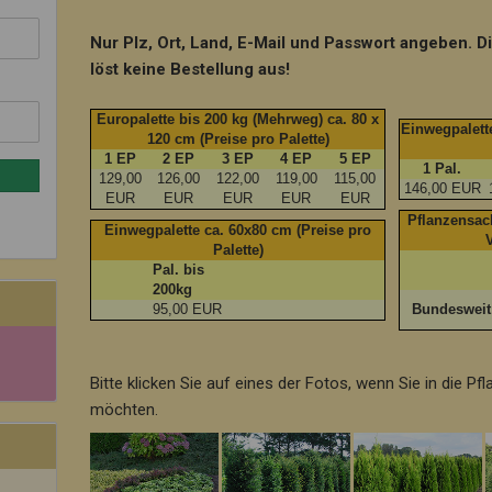
Nur Plz, Ort, Land, E-Mail und Passwort angeben. D
löst keine Bestellung aus!
Europalette bis 200 kg (Mehrweg) ca. 80 x
Einwegpalette
120 cm (Preise pro Palette)
1 EP
2 EP
3 EP
4 EP
5 EP
1 Pal.
129,00
126,00
122,00
119,00
115,00
146,00 EUR
EUR
EUR
EUR
EUR
EUR
Pflanzensack
Einwegpalette ca. 60x80 cm (Preise pro
Palette)
Pal. bis
200kg
95,00 EUR
Bundeswei
Bitte klicken Sie auf eines der Fotos, wenn Sie in die P
möchten.