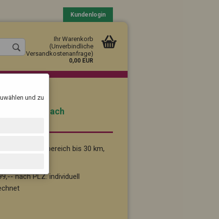
Kundenlogin
Ihr Warenkorb
(Unverbindliche
Versandkostenanfrage)
0,00 EUR
szuwählen und zu
Pinneberg) nach
b 59,-- im Nahbereich bis 30 km,
llen
vergessen?
9,-- nach PLZ. individuell
echnet