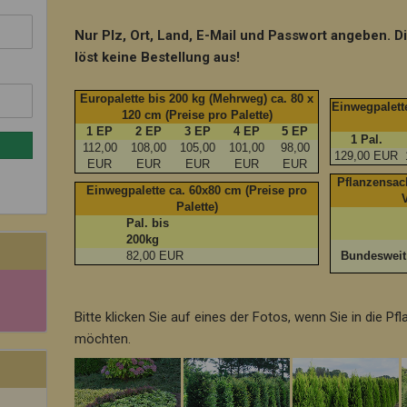
Nur Plz, Ort, Land, E-Mail und Passwort angeben. D
löst keine Bestellung aus!
Europalette bis 200 kg (Mehrweg) ca. 80 x
Einwegpalette
120 cm (Preise pro Palette)
1 EP
2 EP
3 EP
4 EP
5 EP
1 Pal.
112,00
108,00
105,00
101,00
98,00
129,00 EUR
EUR
EUR
EUR
EUR
EUR
Pflanzensack
Einwegpalette ca. 60x80 cm (Preise pro
Palette)
Pal. bis
200kg
82,00 EUR
Bundeswei
Bitte klicken Sie auf eines der Fotos, wenn Sie in die P
möchten.