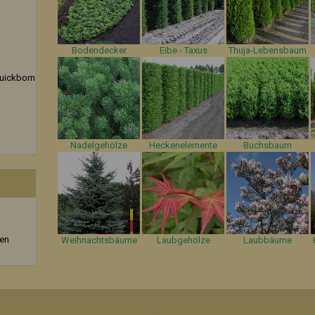
Bodendecker
Eibe - Taxus
Thuja-Lebensbaum
uickborn
Nadelgehölze
Heckenelemente
Buchsbaum
zen
Weihnachtsbäume
Laubgehölze
Laubbäume