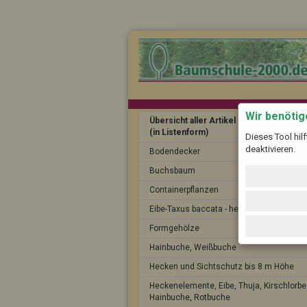
Wir benöti
Übersicht aller Artikel
(in Listenform)
Dieses Tool hil
deaktivieren.
Bodendecker
Buchsbaum
Containerpflanzen
Eibe-Taxus baccata - heimische Eibe
Formgehölze
Hainbuche, Weißbuche
Hecken und Sichtschutz bis 8 m Höhe
Heckenelemente, Eibe, Thuja, Kirschlorbe
Hainbuche, Rotbuche