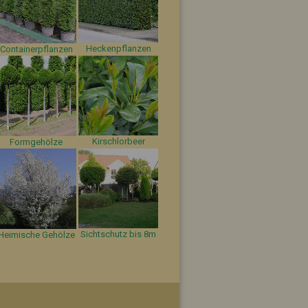
Heckenpflanzen
Containerpflanzen
Kirschlorbeer
Formgehölze
Sichtschutz bis 8m
Heimische Gehölze