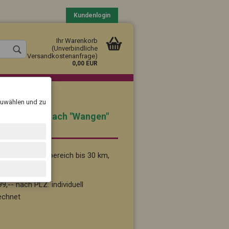
Kundenlogin
Ihr Warenkorb
(Unverbindliche
Versandkostenanfrage)
0,00 EUR
szuwählen und zu
Pinneberg) nach "Wangen"
b 59,-- im Nahbereich bis 30 km,
llen
vergessen?
9,-- nach PLZ. individuell
echnet