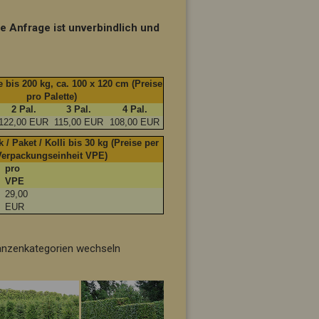
ie Anfrage ist unverbindlich und
 bis 200 kg, ca. 100 x 120 cm (Preise
pro Palette)
2 Pal.
3 Pal.
4 Pal.
122,00 EUR
115,00 EUR
108,00 EUR
 / Paket / Kolli bis 30 kg (Preise per
Verpackungseinheit VPE)
pro
VPE
29,00
t
EUR
flanzenkategorien wechseln