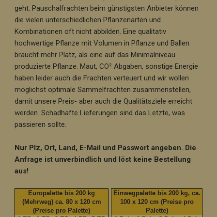
geht. Pauschalfrachten beim günstigsten Anbieter können
die vielen unterschiedlichen Pflanzenarten und
Kombinationen oft nicht abbilden. Eine qualitativ
hochwertige Pflanze mit Volumen in Pflanze und Ballen
braucht mehr Platz, als eine auf das Minimalniveau
produzierte Pflanze. Maut, CO² Abgaben, sonstige Energie
haben leider auch die Frachten verteuert und wir wollen
möglichst optimale Sammelfrachten zusammenstellen,
damit unsere Preis- aber auch die Qualitätsziele erreicht
werden. Schadhafte Lieferungen sind das Letzte, was
passieren sollte.
Nur Plz, Ort, Land, E-Mail und Passwort angeben. Die
Anfrage ist unverbindlich und löst keine Bestellung
aus!
Europalette bis 200 kg
Einwegpalette bis 200 kg, ca.
(Mehrweg) ca. 80 x 120 cm
100 x 120 cm (Preise pro
(Preise pro Palette)
Palette)