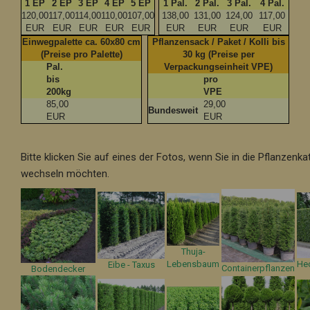
1 EP
2 EP
3 EP
4 EP
5 EP
1 Pal.
2 Pal.
3 Pal.
4 Pal.
120,00
117,00
114,00
110,00
107,00
138,00
131,00
124,00
117,00
EUR
EUR
EUR
EUR
EUR
EUR
EUR
EUR
EUR
Einwegpalette ca. 60x80 cm
Pflanzensack / Paket / Kolli bis
(Preise pro Palette)
30 kg (Preise per
Pal.
Verpackungseinheit VPE)
bis
pro
200kg
VPE
85,00
29,00
Bundesweit
EUR
EUR
Bitte klicken Sie auf eines der Fotos, wenn Sie in die Pflanzenka
wechseln möchten.
Thuja-
Lebensbaum
He
Eibe - Taxus
Containerpflanzen
Bodendecker