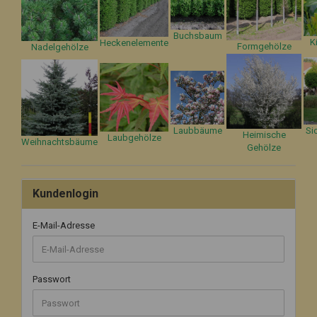
Buchsbaum
K
Heckenelemente
Formgehölze
Nadelgehölze
Laubbäume
Si
Heimische
Laubgehölze
Weihnachtsbäume
Gehölze
Kundenlogin
E-Mail-Adresse
Passwort