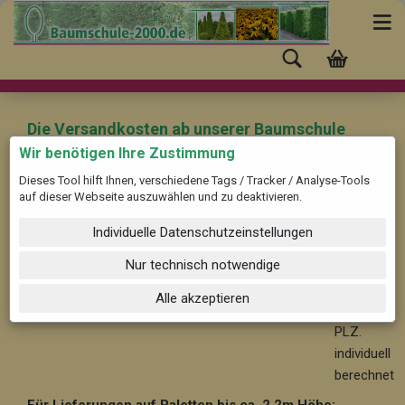
Die Versandkosten ab unserer Baumschule
(Pinneberg) nach "Zell am Harmersbach" mit
Wir benötigen Ihre Zustimmung
der PLZ: 77736 betragen:
Dieses Tool hilft Ihnen, verschiedene Tags / Tracker / Analyse-Tools
auf dieser Webseite auszuwählen und zu deaktivieren.
Für Bäume und Solitärpflanzen ab ca. 2,2 m Höhe:
Ab
Individuelle Datenschutzeinstellungen
59,-- im Nahbereich bis 30 km, nach PLZ. individuell
berechnet
Nur technisch notwendige
Ab 99,-
Alle akzeptieren
- nach
PLZ.
individuell
berechnet