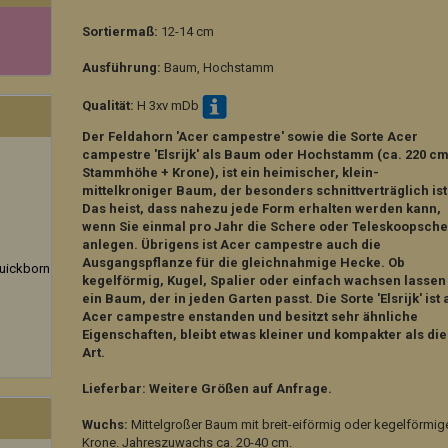
Sortiermaß:
12-14 cm
Ausführung:
Baum, Hochstamm
Qualität:
H 3xv mDb
Der Feldahorn 'Acer campestre' sowie die Sorte Acer
campestre 'Elsrijk' als Baum oder Hochstamm (ca. 220 c
Stammhöhe + Krone), ist ein heimischer, klein-
mittelkroniger Baum, der besonders schnittverträglich ist
Das heist, dass nahezu jede Form erhalten werden kann,
wenn Sie einmal pro Jahr die Schere oder Teleskoopsch
anlegen. Übrigens ist Acer campestre auch die
Ausgangspflanze für die gleichnahmige Hecke. Ob
uickborn
kegelförmig, Kugel, Spalier oder einfach wachsen lassen
ein Baum, der in jeden Garten passt. Die Sorte 'Elsrijk' ist
Acer campestre enstanden und besitzt sehr ähnliche
Eigenschaften, bleibt etwas kleiner und kompakter als die
Art.
Lieferbar: Weitere Größen auf Anfrage.
Wuchs:
Mittelgroßer Baum mit breit-eiförmig oder kegelförmig
Krone. Jahreszuwachs ca. 20-40 cm.