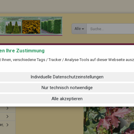
Alle
gen Ihre Zustimmung
»
»
Startseite
Laubbäume als Hochstamm
»
Heimische Bäume, Kugelbäume und andere Laubbäume
ft Ihnen, verschiedene Tags / Tracker / Analyse-Tools auf dieser Webseite au
Acer campestre
Individuelle Datenschutzeinstellungen
Nur technisch notwendige
Konto erste
Alle akzeptieren
Passwort 
er,