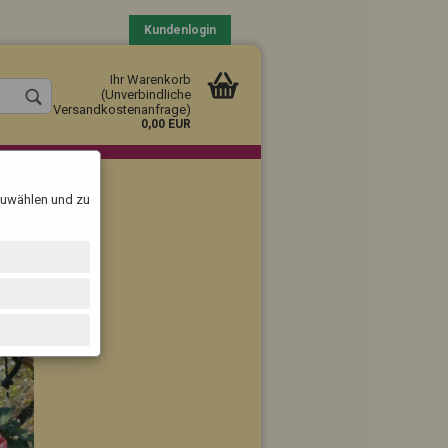
Kundenlogin
Ihr Warenkorb
(Unverbindliche
Versandkostenanfrage)
0,00 EUR
szuwählen und zu
llen
vergessen?