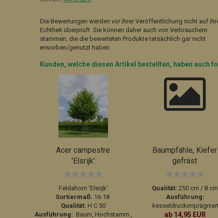
Die Bewertungen werden vor ihrer Veröffentlichung nicht auf ihr
Echtheit überprüft. Sie können daher auch von Verbrauchern
stammen, die die bewerteten Produkte tatsächlich gar nicht
erworben/genutzt haben.
Kunden, welche diesen Artikel bestellten, haben auch fo
Acer campestre
Baumpfähle, Kiefer
'Elsrijk'
gefräst
Feldahorn 'Elsrijk'
Qualität:
250 cm / 8 c
Sortiermaß:
16-18
Ausführung:
Qualität:
H C 50
kesseldruckimprägnier
Ausführung:
Baum, Hochstamm ,
ab 14,95 EUR