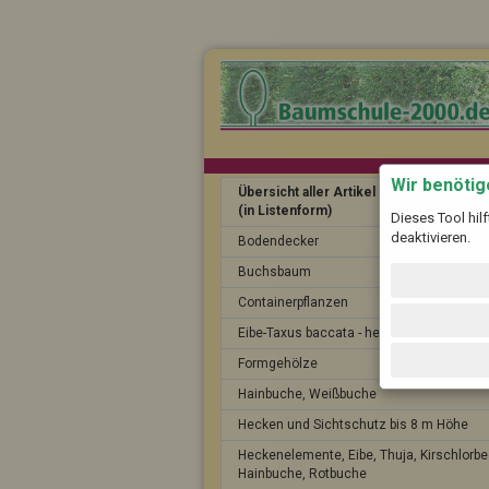
Wir benöti
Übersicht aller Artikel
(in Listenform)
Dieses Tool hil
deaktivieren.
Bodendecker
Buchsbaum
Containerpflanzen
Eibe-Taxus baccata - heimische Eibe
Formgehölze
Hainbuche, Weißbuche
Hecken und Sichtschutz bis 8 m Höhe
Heckenelemente, Eibe, Thuja, Kirschlorbe
Hainbuche, Rotbuche