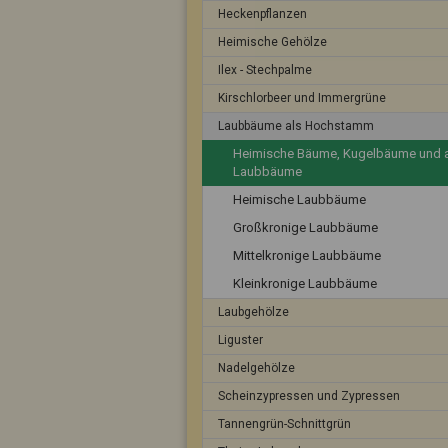
Heckenpflanzen
Heimische Gehölze
Ilex - Stechpalme
Kirschlorbeer und Immergrüne
Laubbäume als Hochstamm
Heimische Bäume, Kugelbäume und 
Laubbäume
Heimische Laubbäume
Großkronige Laubbäume
Mittelkronige Laubbäume
Kleinkronige Laubbäume
Laubgehölze
Liguster
Nadelgehölze
Scheinzypressen und Zypressen
Tannengrün-Schnittgrün