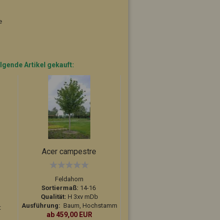
e
lgende Artikel gekauft:
Acer campestre
Tilia cordata
Feldahorn
Winterlinde-Baum des Jahres 2016
Sortiermaß:
14-16
Sortiermaß:
14-16
m
Qualität:
H 3xv mDb
Qualität:
H 3xv mDb
Ausführung:
Baum, Hochstamm
Ausführung:
Baum, Hochstamm
t
ab 459,00 EUR
ab 299,00 EUR