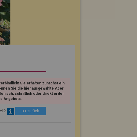
erbindlich! Sie erhalten zunächst ein
önnen Sie die hier ausgewählte Acer
isch, schriftlich oder direkt in der
es Angebots.
ell?
<< zurück