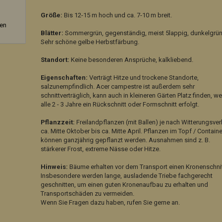
Größe:
Bis 12-15 m hoch und ca. 7-10 m breit.
zen
Blätter:
Sommergrün, gegenständig, meist 5lappig, dunkelgrün
Sehr schöne gelbe Herbstfärbung.
Standort:
Keine besonderen Ansprüche, kalkliebend.
Eigenschaften:
Verträgt Hitze und trockene Standorte,
salzunempfindlich. Acer campestre ist außerdem sehr
schnittverträglich, kann auch in kleineren Gärten Platz finden, w
alle 2 - 3 Jahre ein Rückschnitt oder Formschnitt erfolgt.
Pflanzzeit:
Freilandpflanzen (mit Ballen) je nach Witterungsver
ca. Mitte Oktober bis ca. Mitte April. Pflanzen im Topf / Containe
können ganzjährig gepflanzt werden. Ausnahmen sind z. B.
stärkerer Frost, extreme Nässe oder Hitze.
Hinweis:
Bäume erhalten vor dem Transport einen Kronenschnit
Insbesondere werden lange, ausladende Triebe fachgerecht
geschnitten, um einen guten Kronenaufbau zu erhalten und
Transportschäden zu vermeiden.
Wenn Sie Fragen dazu haben, rufen Sie gerne an.