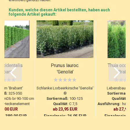
Kunden, welche diesen Artikel bestellten, haben auch
folgende Artikel gekauft:
occidentalis
Prunus lauroc.
Thuja occid
rabant'
'Genolia'
'Braba
aum 'Brabant'
Schlanke Lorbeerkirsche 'Genolia'
Lebensbaum '
maß:
325-350
®
Sortiermaß:
xv mDb br 90-100 cm
Sortiermaß:
100-125
Qualität:
4
:
Heckenelement
Qualität:
C 7,5
Ausführung:
handb
69,00 EUR
ab 23,95 EUR
ab 27,95
is:
389,00 EUR
Einzelpreis:
26,95 EUR
Einzelpreis:
3