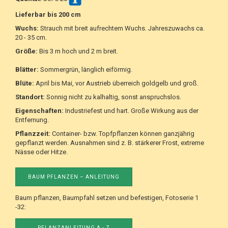
Lieferbar bis 200 cm
Wuchs:
Strauch mit breit aufrechtem Wuchs. Jahreszuwachs ca.
20 - 35 cm.
Größe:
Bis 3 m hoch und 2 m breit.
Blätter:
Sommergrün, länglich eiförmig.
Blüte:
April bis Mai, vor Austrieb überreich goldgelb und groß.
Standort:
Sonnig nicht zu kalhaltig, sonst anspruchslos.
Eigenschaften:
Industriefest und hart. Große Wirkung aus der
Entfernung.
Pflanzzeit:
Container- bzw. Topfpflanzen können ganzjährig
gepflanzt werden. Ausnahmen sind z. B. stärkerer Frost, extreme
Nässe oder Hitze.
BAUM PFLANZEN – ANLEITUNG
Baum pflanzen, Baumpfahl setzen und befestigen, Fotoserie 1
-32:
PFLANZANLEITUNG A - Z