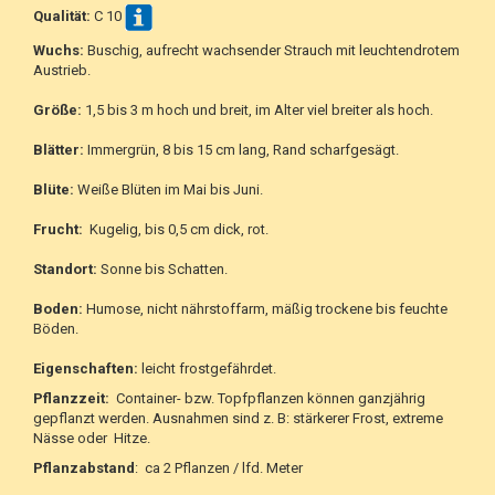
Qualität:
C 10
Wuchs:
Buschig, aufrecht wachsender Strauch mit leuchtendrotem
Austrieb.
Größe:
1,5 bis 3 m hoch und breit, im Alter viel breiter als hoch.
Blätter:
Immergrün, 8 bis 15 cm lang, Rand scharfgesägt.
Blüte:
Weiße Blüten im Mai bis Juni.
Frucht:
Kugelig, bis 0,5 cm dick, rot.
Standort:
Sonne bis Schatten.
Boden:
Humose, nicht nährstoffarm, mäßig trockene bis feuchte
Böden.
Eigenschaften:
leicht frostgefährdet.
Pflanzzeit:
Container- bzw. Topfpflanzen können ganzjährig
gepflanzt werden. Ausnahmen sind z. B: stärkerer Frost, extreme
Nässe oder Hitze.
Pflanzabstand
: ca 2 Pflanzen / lfd. Meter