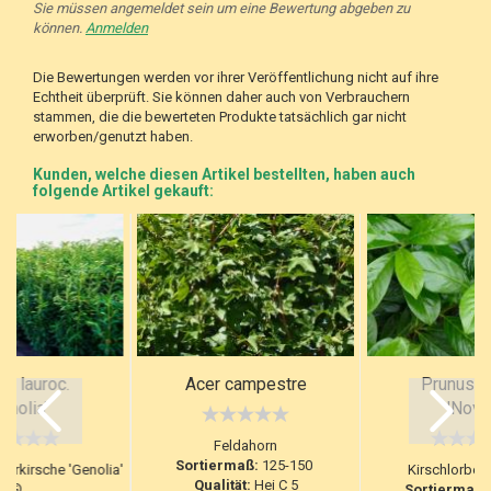
Sie müssen angemeldet sein um eine Bewertung abgeben zu
können.
Anmelden
Die Bewertungen werden vor ihrer Veröffentlichung nicht auf ihre
Echtheit überprüft. Sie können daher auch von Verbrauchern
stammen, die die bewerteten Produkte tatsächlich gar nicht
erworben/genutzt haben.
Kunden, welche diesen Artikel bestellten, haben auch
folgende Artikel gekauft:
us lauroc.
Acer campestre
Prunus la
enolia'
'Novit
Feldahorn
Sortiermaß:
125-150
erkirsche 'Genolia'
Kirschlorbeer
Qualität:
Hei C 5
®
Sortiermaß: