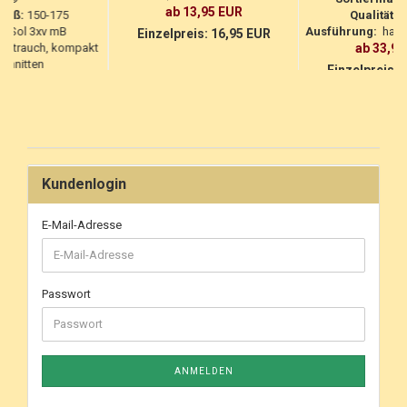
ab 13,95 EUR
maß:
150-175
Qualität:
3
t:
Sol 3xv mB
Ausführung:
handb
Einzelpreis:
16,95 EUR
Strauch, kompakt
ab 33,95
chnitten
Einzelpreis:
3
31,95 EUR
eis:
42,95 EUR
Kundenlogin
E-Mail-Adresse
Passwort
ANMELDEN