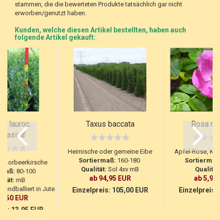
stammen, die die bewerteten Produkte tatsächlich gar nicht
erworben/genutzt haben.
Kunden, welche diesen Artikel bestellten, haben auch
folgende Artikel gekauft:
us lauroc.
Taxus baccata
Rosa ru
ucasica'
Heimische oder gemeine Eibe
Apfel-Rose, Kar
Sortiermaß:
160-180
Sortiermaß
e Lorbeerkirsche
Qualität:
Sol 4xv mB
Qualität:
rmaß:
80-100
ab 94,95 EUR
ab 5,95
lität:
mB
handballiert in Jute
Einzelpreis:
105,00 EUR
Einzelpreis:
12,50 EUR
eis:
13,95 EUR