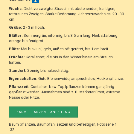
Wuchs:
Dicht verzweigter Strauch mit abstehenden, kantigen,
rotbraunen Zweigen. Starke Bedornung. Jahreszuwachs ca. 20 - 30
cm.
Größe:
2 - 3 m hoch.
Blätter:
Sommergrün, eiförmig, bis 3,5 cm lang. Herbstfärbung
orange bis feurigrot.
Blüte:
Mai bis Juni, gelb, außen oft gerötet, bis 1 cm breit.
Früchte:
Korallenrot, die bis in den Winter hinein am Strauch
haften.
Standort:
Sonnig bis halbschattig.
Eigenschaften:
Gute Bienenweide, anspruchslos, Heckenpflanze.
Pflanzzeit:
Container- bzw. Topfpflanzen können ganzjährig
gepflanzt werden. Ausnahmen sind z. B. stärkerer Frost, extreme
Nässe oder Hitze.
BAUM PFLANZEN – ANLEITUNG
Baum pflanzen, Baumpfahl setzen und befestigen, Fotoserie 1
-32: