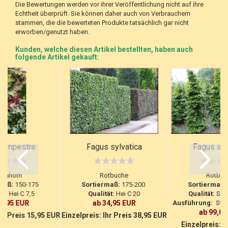
Die Bewertungen werden vor ihrer Veröffentlichung nicht auf ihre
Echtheit überprüft. Sie können daher auch von Verbrauchern
stammen, die die bewerteten Produkte tatsächlich gar nicht
erworben/genutzt haben.
Kunden, welche diesen Artikel bestellten, haben auch
folgende Artikel gekauft:
campestre
Fagus sylvatica
Fagus syl
ldahorn
Rotbuche
Rotbuc
maß:
150-175
Sortiermaß:
175-200
Sortiermaß:
ät:
Hei C 7,5
Qualität:
Hei C 20
Qualität:
Sol
13,95 EUR
ab 34,95 EUR
Ausführung:
Strau
ab 99,00
hr Preis 15,95 EUR
Einzelpreis:
Ihr Preis 38,95 EUR
Einzelpreis:
1