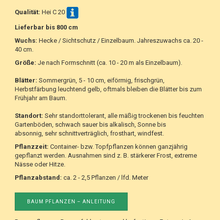
Qualität:
Hei C 20
Lieferbar bis 800
cm
Wuchs:
Hecke / Sichtschutz / Einzelbaum. Jahreszuwachs ca. 20 -
40 cm.
Größe:
Je nach Formschnitt (ca. 10 - 20 m als Einzelbaum).
Blätter:
Sommergrün, 5 - 10 cm, eiförmig, frischgrün,
Herbstfärbung leuchtend gelb, oftmals bleiben die Blätter bis zum
Frühjahr am Baum.
Standort:
Sehr standorttolerant, alle mäßig trockenen bis feuchten
Gartenböden, schwach sauer bis alkalisch, Sonne bis
absonnig, sehr schnittverträglich, frosthart, windfest.
Pflanzzeit:
Container- bzw. Topfpflanzen können ganzjährig
gepflanzt werden. Ausnahmen sind z. B. stärkerer Frost, extreme
Nässe oder Hitze.
Pflanzabstand:
ca. 2 - 2,5 Pflanzen / lfd. Meter
BAUM PFLANZEN – ANLEITUNG