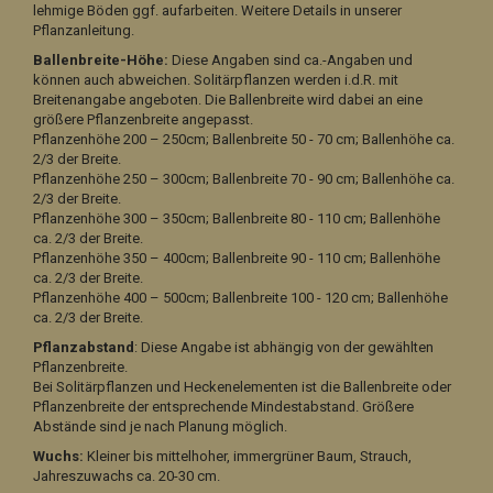
lehmige Böden ggf. aufarbeiten.
Weitere Details in unserer
Pflanzanleitung.
Ballenbreite-Höhe:
Diese Angaben sind ca.-Angaben und
können auch abweichen.
Solitärpflanzen werden i.d.R. mit
Breitenangabe angeboten. Die Ballenbreite wird dabei an eine
größere Pflanzenbreite angepasst.
Pflanzenhöhe 200 –
250
cm; Ballenbreite
50
-
7
0 cm; Ballenhöhe ca.
2/3 der Breite.
Pflanzenhöhe 2
50
–
300
cm; Ballenbreite
70
-
90
cm; Ballenhöhe ca.
2/3 der Breite.
Pflanzenhöhe
300
–
350
cm; Ballenbreite
80
-
110
cm; Ballenhöhe
ca. 2/3 der Breite.
Pflanzenhöhe
350
–
400
cm; Ballenbreite
90
-
110
cm; Ballenhöhe
ca. 2/3 der Breite.
Pflanzenhöhe
400
–
500
cm; Ballenbreite
100
-
120
cm; Ballenhöhe
ca. 2/3 der Breite.
Pflanzabstand
: Diese Angabe ist
abhängig von der gewählten
Pflanzenbreite.
B
ei Solitärpflanzen und Heckenelementen
ist die Ballenbreite oder
Pflanzenbreite der entsprechende Mindestabstand. Größere
Abstände sind je nach Planung möglich.
Wuchs:
Kleiner bis mittelhoher, immergrüner Baum, Strauch,
Jahreszuwachs ca. 20-30 cm.