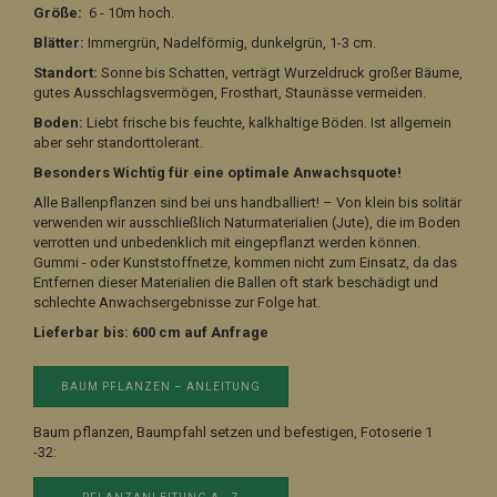
Größe:
6 - 10m hoch.
Blätter:
Immergrün, Nadelförmig, dunkelgrün, 1-3 cm.
Standort:
Sonne bis Schatten, verträgt Wurzeldruck großer Bäume,
gutes Ausschlagsvermögen, Frosthart, Staunässe vermeiden.
Boden:
Liebt frische bis feuchte, kalkhaltige Böden. Ist allgemein
aber sehr standorttolerant.
Besonders Wichtig für eine optimale Anwachsquote!
Alle Ballenpflanzen sind bei uns handballiert! – Von klein bis solitär
verwenden wir ausschließlich Naturmaterialien (Jute), die im Boden
verrotten und unbedenklich mit eingepflanzt werden können.
Gummi - oder Kunststoffnetze, kommen nicht zum Einsatz, da das
Entfernen dieser Materialien die Ballen oft stark beschädigt und
schlechte Anwachsergebnisse zur Folge hat.
Lieferbar bis: 600 cm auf Anfrage
BAUM PFLANZEN – ANLEITUNG
Baum pflanzen, Baumpfahl setzen und befestigen, Fotoserie 1
-32: