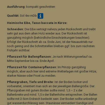
Ausführung:
kompakt geschnitten
Qualität:
Sol 4xv mDb
Heimische Eibe, Taxus baccata in Kürze:
Schneiden:
Die Eibe verträgt nahezu jeden Rückschnitt und treibt
sehr gut aus dem alten Holz wieder aus. Der Rückschnitt ist
ganzjährig möglich (behördliche Einschränkungen beachten).
Erfolgt der Rückschnitt ab ca. Ende Juni, ist der Neuaustrieb nur
noch gering und die Schnittstellen bleiben ggf. bis zum nächsten
Frühjahr sichtbar.
Pflanzzeit
für
Ballenpflanzen:
Je nach Witterungsverlauf ca.
Mitte September bis ca. Ende April .
Pflanzzeit für Containerpflanzen:
Im Prinzip ganzjährig
möglich, aber auch hier sind extreme Wetterlagen mit großer Hitze,
starker Nässe oder Frost zu meiden.
Pflanzgraben, Tiefe und Breite:
Ist der Boden locker und
vorbereitet, orientiert man sich an der jeweiligen Ballengröße.
Der
Pflanzgraben mit gutem Boden sollte mind. 1,5 – 2 x der
Ballenbreite und mind. 1,5 x der Ballenhöhe entsprechen.
Der Ballen
sollte mit 2-5cm Erdreich bedeckt sein. Der Boden sollte unbedingt
gut wasserdurchlässig sein. Staunässe vermeiden!
Sandige und