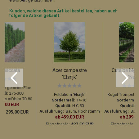
erworben/genutzt haben.
Kunden, welche diesen Artikel bestellten, haben auch
folgende Artikel gekauft:
s baccata
Acer campestre
Catalpa bign
'Elsrijk'
'Nana
der gemeine Eibe
maß:
275-300
Feldahorn 'Elsrijk'
Kugel-Trompeten
 5xv mDb br 70-80
Sortiermaß:
14-16
Sortiermaß
89,00 EUR
Qualität:
H C 50
Qualität:
H
Ausführung:
Baum, Hochstamm
Ausführung:
Baum
is:
295,00 EUR
ab 459,00 EUR
ab 299,0
Einzelpreis:
487,50 EUR
Einzelpreis:
3