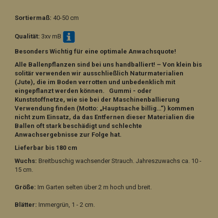
Sortiermaß:
40-50 cm
Qualität:
3xv mB
Besonders Wichtig für eine optimale Anwachsquote!
Alle Ballenpflanzen sind bei uns handballiert! – Von klein bis
solitär verwenden wir ausschließlich Naturmaterialien
(Jute), die im Boden verrotten und unbedenklich mit
eingepflanzt werden können. Gummi - oder
Kunststoffnetze, wie sie bei der Maschinenballierung
Verwendung finden (Motto: „Hauptsache billig…“) kommen
nicht zum Einsatz, da das Entfernen dieser Materialien die
Ballen oft stark beschädigt und schlechte
Anwachsergebnisse zur Folge hat.
Lieferbar bis 180 cm
Wuchs:
Breitbuschig wachsender Strauch. Jahreszuwachs ca. 10 -
15 cm.
Größe:
Im Garten selten über 2 m hoch und breit.
Blätter:
Immergrün, 1 - 2 cm.