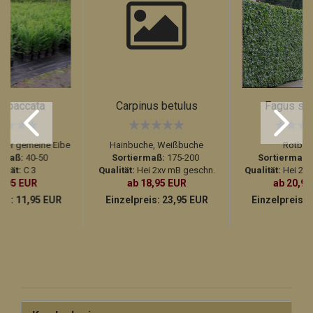
s baccata
Carpinus betulus
Fagus syl
der gemeine Eibe
Hainbuche, Weißbuche
Rotbuc
rmaß:
40-50
Sortiermaß:
175-200
Sortiermaß:
lität:
C 3
Qualität:
Hei 2xv mB geschn.
Qualität:
Hei 2xv
9,95 EUR
ab 18,95 EUR
ab 20,95
eis:
11,95 EUR
Einzelpreis:
23,95 EUR
Einzelpreis:
2