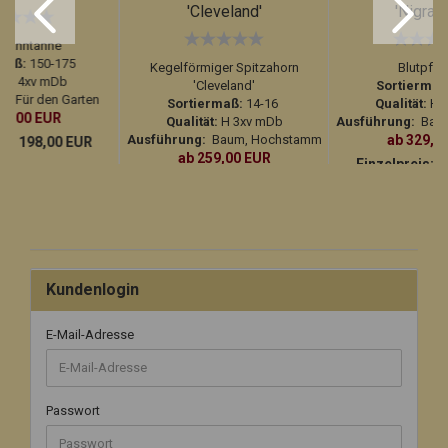
'Cleveland'
'Nigra'
manntanne
maß:
150-175
Kegelförmiger Spitzahorn
Blutpfl
ät:
4xv mDb
'Cleveland'
Sortiermaß
g:
Für den Garten
Sortiermaß:
14-16
Qualität:
H 3
98,00 EUR
Qualität:
H 3xv mDb
Ausführung:
Baum
Ausführung:
Baum, Hochstamm
ab 329,0
is:
198,00 EUR
ab 259,00 EUR
Einzelpreis:
3
Einzelpreis:
289,00 EUR
Kundenlogin
E-Mail-Adresse
Passwort