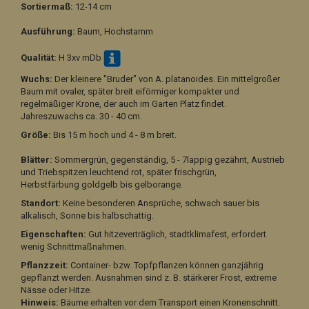
Sortiermaß:
12-14 cm
Ausführung:
Baum, Hochstamm
Qualität:
H 3xv mDb
Wuchs:
Der kleinere "Bruder" von A. platanoides. Ein mittelgroßer
Baum mit ovaler, später breit eiförmiger kompakter und
regelmäßiger Krone, der auch im Garten Platz findet.
Jahreszuwachs ca. 30 - 40 cm.
Größe:
Bis 15 m hoch und 4 - 8 m breit.
Blätter:
Sommergrün, gegenständig, 5 - 7lappig gezähnt, Austrieb
und Triebspitzen leuchtend rot, später frischgrün,
Herbstfärbung goldgelb bis gelborange.
Standort:
Keine besonderen Ansprüche, schwach sauer bis
alkalisch, Sonne bis halbschattig.
Eigenschaften:
Gut hitzeverträglich, stadtklimafest, erfordert
wenig Schnittmaßnahmen.
Pflanzzeit:
Container- bzw. Topfpflanzen können ganzjährig
gepflanzt werden. Ausnahmen sind z. B. stärkerer Frost, extreme
Nässe oder Hitze.
Hinweis:
Bäume erhalten vor dem Transport einen Kronenschnitt.