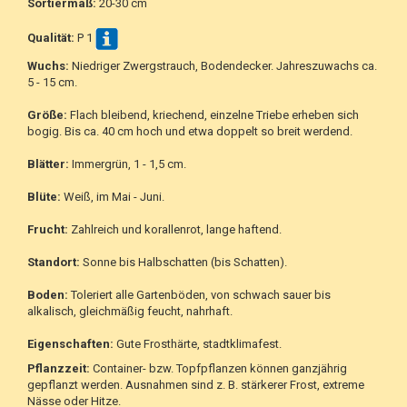
Sortiermaß:
20-30 cm
Qualität:
P 1
Wuchs:
Niedriger Zwergstrauch, Bodendecker. Jahreszuwachs ca.
5 - 15 cm.
Größe:
Flach bleibend, kriechend, einzelne Triebe erheben sich
bogig. Bis ca. 40 cm hoch und etwa doppelt so breit werdend.
Blätter:
Immergrün, 1 - 1,5 cm.
Blüte:
Weiß, im Mai - Juni.
Frucht:
Zahlreich und korallenrot, lange haftend.
Standort:
Sonne bis Halbschatten (bis Schatten).
Boden:
Toleriert alle Gartenböden, von schwach sauer bis
alkalisch, gleichmäßig feucht, nahrhaft.
Eigenschaften:
Gute Frosthärte, stadtklimafest.
Pflanzzeit:
Container- bzw. Topfpflanzen können ganzjährig
gepflanzt werden. Ausnahmen sind z. B. stärkerer Frost, extreme
Nässe oder Hitze.