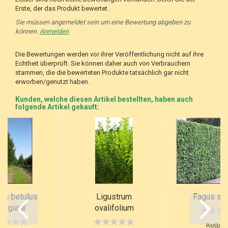
Erste, der das Produkt bewertet.
Sie müssen angemeldet sein um eine Bewertung abgeben zu
können.
Anmelden
Die Bewertungen werden vor ihrer Veröffentlichung nicht auf ihre
Echtheit überprüft. Sie können daher auch von Verbrauchern
stammen, die die bewerteten Produkte tatsächlich gar nicht
erworben/genutzt haben.
Kunden, welche diesen Artikel bestellten, haben auch
folgende Artikel gekauft:
us betulus
Ligustrum
Fagus syl
stigiata'
ovalifolium
Rotbuc