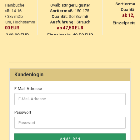
Sortiermaß:
en-Hainbuche
Ovalblättriger Liguster
Qualität:
H
rmaß:
14-16
Sortiermaß:
150-175
ab 12,95
t:
H 3xv mDb
Qualität:
Sol 3xv mB
Baum, Hochstamm
Ausführung:
Strauch
Einzelpreis:
1
29,00 EUR
ab 47,50 EUR
is:
349,00 EUR
Einzelpreis:
49,50 EUR
Kundenlogin
E-Mail-Adresse
Passwort
ANMELDEN