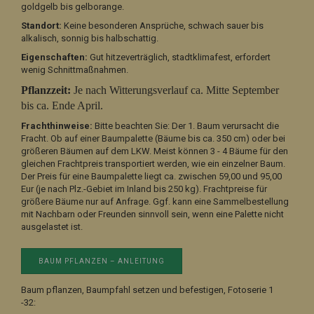
goldgelb bis gelborange.
Standort:
Keine besonderen Ansprüche, schwach sauer bis
alkalisch, sonnig bis halbschattig.
Eigenschaften:
Gut hitzeverträglich, stadtklimafest, erfordert
wenig Schnittmaßnahmen.
Pflanzzeit:
Je nach Witterungsverlauf ca. Mitte September
bis ca. Ende April.
Frachthinweise:
Bitte beachten Sie: Der 1. Baum verursacht die
Fracht. Ob auf einer Baumpalette (Bäume bis ca. 350 cm) oder bei
größeren Bäumen auf dem LKW. Meist können 3 - 4 Bäume für den
gleichen Frachtpreis transportiert werden, wie ein einzelner Baum.
Der Preis für eine Baumpalette liegt ca. zwischen 59,00 und 95,00
Eur (je nach Plz.-Gebiet im Inland bis 250 kg). Frachtpreise für
größere Bäume nur auf Anfrage. Ggf. kann eine Sammelbestellung
mit Nachbarn oder Freunden sinnvoll sein, wenn eine Palette nicht
ausgelastet ist.
BAUM PFLANZEN – ANLEITUNG
Baum pflanzen, Baumpfahl setzen und befestigen, Fotoserie 1
-32: