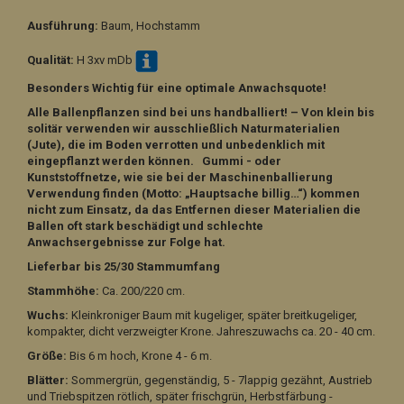
Ausführung:
Baum, Hochstamm
Qualität:
H 3xv mDb
Besonders Wichtig für eine optimale Anwachsquote!
Alle Ballenpflanzen sind bei uns handballiert! – Von klein bis
solitär verwenden wir ausschließlich Naturmaterialien
(Jute), die im Boden verrotten und unbedenklich mit
eingepflanzt werden können. Gummi - oder
Kunststoffnetze, wie sie bei der Maschinenballierung
Verwendung finden (Motto: „Hauptsache billig…“) kommen
nicht zum Einsatz, da das Entfernen dieser Materialien die
Ballen oft stark beschädigt und schlechte
Anwachsergebnisse zur Folge hat.
Lieferbar bis 25/30 Stammumfang
Stammhöhe:
Ca. 200/220 cm.
Wuchs:
Kleinkroniger Baum mit kugeliger, später breitkugeliger,
kompakter, dicht verzweigter Krone. Jahreszuwachs ca. 20 - 40 cm.
Größe:
Bis 6 m hoch, Krone 4 - 6 m.
Blätter:
Sommergrün, gegenständig, 5 - 7lappig gezähnt, Austrieb
und Triebspitzen rötlich, später frischgrün, Herbstfärbung -