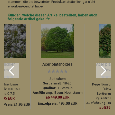
stammen, die die bewerteten Produkte tatsächlich gar nicht
erworben/genutzt haben.
Kunden, welche diesen Artikel bestellten, haben auch
folgende Artikel gekauft:
lanchier
Acer platanoides
Acer plata
marckii
'Clevel
Spitzahorn
Sortiermaß:
18-20
-Felsenbirne
Kegelförmiger 
Qualität:
H 3xv mDb
maß:
100-150
'Clevela
Ausführung:
Baum, Hochstamm
ität:
C 7,5
Sortiermaß
ab 449,00 EUR
15,95 EUR
Qualität:
H 3
Ausführung:
Baum
Einzelpreis:
495,00 EUR
hr Preis 21,95 EUR
ab 529,0
Einzelpreis:
5