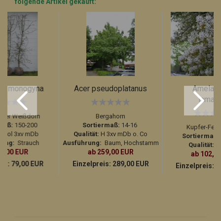
folgende Artikel gekauft:
us monogyna
Acer pseudoplatanus
Amelanc
lamarc
liger Weißdorn
Bergahorn
maß:
150-200
Sortiermaß:
14-16
Kupfer-Fels
:
Sol 3xv mDb
Qualität:
H 3xv mDb o. Co
Sortiermaß:
rung:
Strauch
Ausführung:
Baum, Hochstamm
Qualität:
So
69,00 EUR
ab 259,00 EUR
ab 102,9
eis:
79,00 EUR
Einzelpreis:
289,00 EUR
Einzelpreis:
1