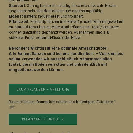
Mai. leichter Duft
Standort:
Sonnig bis leicht schattig, frische bis feuchte Böden.
Insgesamt sehr standorttolerant und anpassungsfähig.
Eigenschaften:
Industriefest und frosthart.
Pflanzzeit:
Freilandpflanzen (mit Ballen) je nach Witterungsverlauf
ca. Mitte Oktober bis ca. Mitte April. Pflanzen im Topf / Container
können ganzjährig gepflanzt werden. Ausnahmen sind z. B.
stärkerer Frost, extreme Nässe oder Hitze.
Besonders Wichtig für eine optimale Anwachsquote!
Alle Ballenpflanzen sind bei uns handballiert! – Von klein bis
solitär verwenden wir ausschließlich Naturmaterialien
(Jute), die im Boden verrotten und unbedenklich mit
eingepflanzt werden können.
BAUM PFLANZEN – ANLEITUNG
Baum pflanzen, Baumpfahl setzen und befestigen, Fotoserie 1
-32:
PFLANZANLEITUNG A - Z