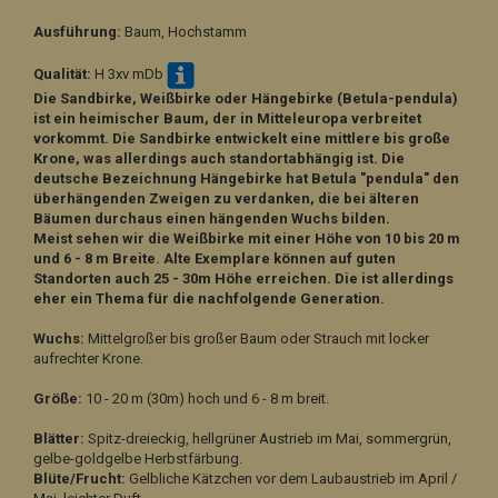
Ausführung:
Baum, Hochstamm
Qualität:
H 3xv mDb
Die Sandbirke, Weißbirke oder Hängebirke (Betula-pendula)
ist ein heimischer Baum, der in Mitteleuropa verbreitet
vorkommt. Die Sandbirke entwickelt eine mittlere bis große
Krone, was allerdings auch standortabhängig ist. Die
deutsche Bezeichnung Hängebirke hat Betula "pendula" den
überhängenden Zweigen zu verdanken, die bei älteren
Bäumen durchaus einen hängenden Wuchs bilden.
Meist sehen wir die Weißbirke mit einer Höhe von 10 bis 20 m
und 6 - 8 m Breite. Alte Exemplare können auf guten
Standorten auch 25 - 30m Höhe erreichen. Die ist allerdings
eher ein Thema für die nachfolgende Generation.
Wuchs:
Mittelgroßer bis großer Baum oder Strauch mit locker
aufrechter Krone.
Größe:
10 - 20 m (30m) hoch und 6 - 8 m breit.
Blätter:
Spitz-dreieckig, hellgrüner Austrieb im Mai, sommergrün,
gelbe-goldgelbe Herbstfärbung.
Blüte/Frucht:
Gelbliche Kätzchen vor dem Laubaustrieb im April /