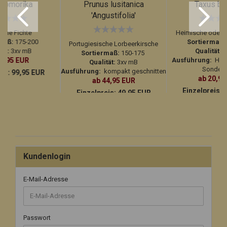
a omorika
Prunus lusitanica
Taxus ba
'Angustifolia'
sche Fichte
Heimische oder 
maß:
175-200
Sortiermaß:
Portugiesische Lorbeerkirsche
tät:
3xv mB
Qualität:
3
Sortiermaß:
150-175
84,95 EUR
Ausführung:
Handb
Qualität:
3xv mB
Sonder
Ausführung:
kompakt geschnitten
eis:
99,95 EUR
ab 20,95
ab 44,95 EUR
Einzelpreis:
2
Einzelpreis:
49,95 EUR
Kundenlogin
E-Mail-Adresse
Passwort