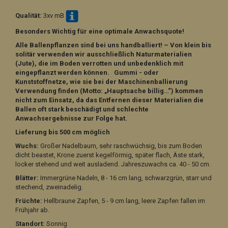
Qualität:
3xv mB
Besonders Wichtig für eine optimale Anwachsquote!
Alle Ballenpflanzen sind bei uns handballiert! – Von klein bis
solitär verwenden wir ausschließlich Naturmaterialien
(Jute), die im Boden verrotten und unbedenklich mit
eingepflanzt werden können. Gummi - oder
Kunststoffnetze, wie sie bei der Maschinenballierung
Verwendung finden (Motto: „Hauptsache billig…“) kommen
nicht zum Einsatz, da das Entfernen dieser Materialien die
Ballen oft stark beschädigt und schlechte
Anwachsergebnisse zur Folge hat.
Lieferung bis 500 cm möglich
Wuchs:
Großer Nadelbaum, sehr raschwüchsig, bis zum Boden
dicht beastet, Krone zuerst kegelförmig, später flach, Äste stark,
locker stehend und weit ausladend. Jahreszuwachs ca. 40 - 50 cm.
Blätter:
Immergrüne Nadeln, 8 - 16 cm lang, schwarzgrün, starr und
stechend, zweinadelig.
Früchte:
Hellbraune
Zapfen, 5 - 9 cm lang, leere Zapfen fallen im
Frühjahr ab.
Standort:
Sonnig