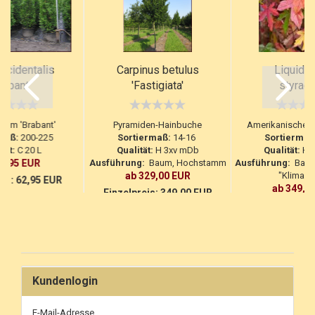
occidentalis
Carpinus betulus
Liquida
rabant'
'Fastigiata'
styraci
aum 'Brabant'
Pyramiden-Hainbuche
Amerikanischer
maß:
200-225
Sortiermaß:
14-16
Sortiermaß
tät:
C 20 L
Qualität:
H 3xv mDb
Qualität:
H 3
59,95 EUR
Ausführung:
Baum, Hochstamm
Ausführung:
Baum
ab 329,00 EUR
"Klimab
eis:
62,95 EUR
ab 349,0
Einzelpreis:
349,00 EUR
Einzelpreis:
3
Kundenlogin
E-Mail-Adresse