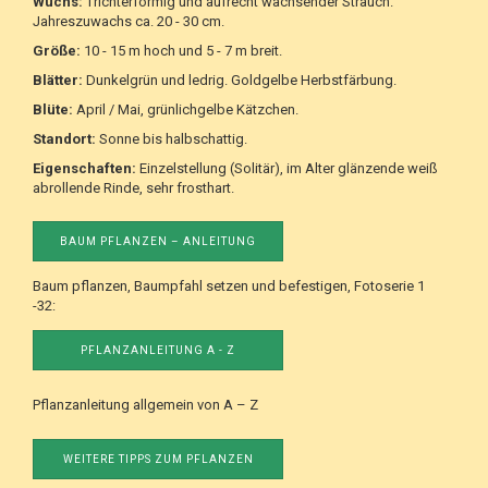
Wuchs:
Trichterförmig und aufrecht wachsender Strauch.
Jahreszuwachs ca. 20 - 30 cm.
Größe:
10 - 15 m hoch und 5 - 7 m breit.
Blätter:
Dunkelgrün und ledrig. Goldgelbe Herbstfärbung.
Blüte:
April / Mai, grünlichgelbe Kätzchen.
Standort:
Sonne bis halbschattig.
Eigenschaften:
Einzelstellung (Solitär), im Alter glänzende weiß
abrollende Rinde, sehr frosthart.
BAUM PFLANZEN – ANLEITUNG
Baum pflanzen, Baumpfahl setzen und befestigen, Fotoserie 1
-32:
PFLANZANLEITUNG A - Z
Pflanzanleitung allgemein von A – Z
WEITERE TIPPS ZUM PFLANZEN