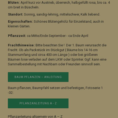
Blüten:
April kurz vor Austrieb, überreich, halbgefüllt rosa, bis ca. 4
cm breit in Büscheln.
Standort:
Sonnig, sandig-lehmig, mittelschwer, Kalk liebend.
Eigenschaften:
Schönes Blütengehölz für Einzelstand, auch in
kleinen Gärten.
Pflanzzeit:
ca Mitte/Ende September - ca Ende April
Frachthinweise:
Bitte beachten Sie ! Der 1. Baum verursacht die
Fracht. Ob als Packstück im Stückgut ( Bäume bis 14-16 cm
Stammumfang und circa 400 cm Länge ) oder bei größeren
Bäumen lose verladen auf dem LKW oder Sprinter. Ggf. kann eine
Sammelbestellung mit Nachbarn oder Freunden sinnvoll sein.
BAUM PFLANZEN – ANLEITUNG
Baum pflanzen, Baumpfahl setzen und befestigen, Fotoserie 1
-32:
PFLANZANLEITUNG A - Z
Pflanzanleitung allgemein von A – Z