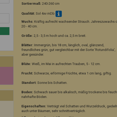
Sortiermaß:
240-260 cm
Qualität:
Sol 4xv mDb
Wuchs:
Kräftig aufrecht wachsender Strauch. Jahreszuwachs c
20 - 40 cm.
Größe:
2,5 - 3,5 m hoch und ca. 2,5 m breit.
Blätter:
Immergrün, bis 18 cm, länglich, oval, glänzend,
freundliches grün, gut vergleichbar mit der Sorte 'Rotundifolia',
aber gesünder.
Blüte:
Weiß, im Mai in aufrechten Trauben, 5 - 12 cm.
Frucht:
Schwarze, eiförmige Früchte, etwa 1 cm lang, giftig.
Standort:
Sonne bis Schatten.
Boden:
Schwach sauer bis alkalisch, mäßig trockene bis feuch
nahrhafte Böden.
Eigenschaften:
Verträgt viel Schatten und Wurzeldruck, gedeih
auch unter Bäumen, sehr schnittverträglich.