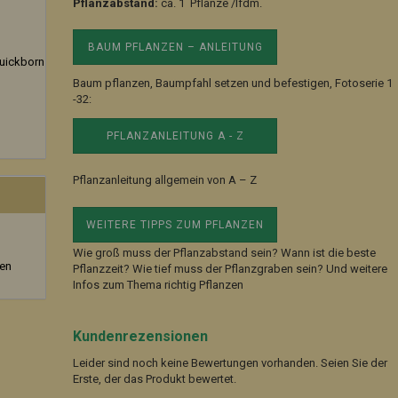
Pflanzabstand:
ca. 1 Pflanze /lfdm.
BAUM PFLANZEN – ANLEITUNG
uickborn
Baum pflanzen, Baumpfahl setzen und befestigen, Fotoserie 1
-32:
PFLANZANLEITUNG A - Z
Pflanzanleitung allgemein von A – Z
WEITERE TIPPS ZUM PFLANZEN
Wie groß muss der Pflanzabstand sein? Wann ist die beste
zen
Pflanzzeit? Wie tief muss der Pflanzgraben sein? Und weitere
Infos zum Thema richtig Pflanzen
Kundenrezensionen
Leider sind noch keine Bewertungen vorhanden. Seien Sie der
Erste, der das Produkt bewertet.