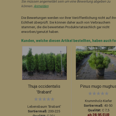
Sie müssen angemeldet sein um eine Bewertung abgeben zu
können.
Anmelden
Die Bewertungen werden vor ihrer Veröffentlichung nicht auf ihr
Echtheit überprüft. Sie können daher auch von Verbrauchern
stammen, die die bewerteten Produkte tatsächlich gar nicht
erworben/genutzt haben.
Kunden, welche diesen Artikel bestellten, haben auch fo
Thuja occidentalis
Pinus mugo mughu
'Brabant'
Krummholz-Kiefer
Sortiermaß:
40-50
Lebensbaum 'Brabant'
Qualität:
C 7,5
Sortiermaß:
200-225
ab 28,95 EUR
Qualität:
C 20 L