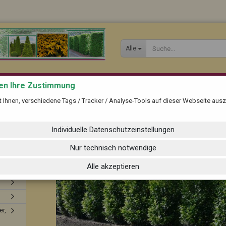
Alle
gen Ihre Zustimmung
»
»
Startseite
Kirschlorbeer und Immergrüne
»
Kirschlorbeer (Alle Größen & Sorten)
Prunus lauroc. 'Novita'
ft Ihnen, verschiedene Tags / Tracker / Analyse-Tools auf dieser Webseite au
Individuelle Datenschutzeinstellungen
Nur technisch notwendige
Konto erste
Alle akzeptieren
Passwort 
er,