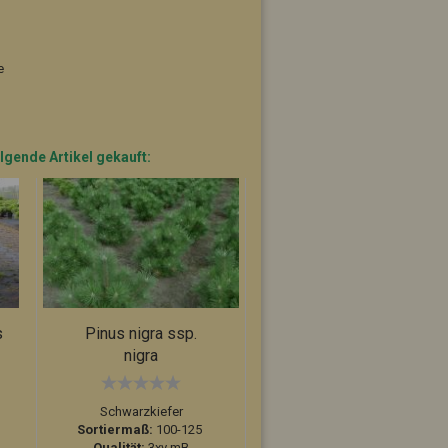
e
lgende Artikel gekauft:
s
Pinus nigra ssp.
Pinus nigra ssp.
nigra
nigra
Schwarzkiefer
Schwarzkiefer
Sortiermaß:
100-125
Sortiermaß:
125-150
Qualität:
3xv mB
Qualität:
3xv mB