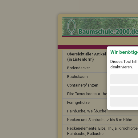
Wir benöti
Übersicht aller Artikel
(in Listenform)
Dieses Tool hil
deaktivieren.
Bodendecker
Buchsbaum
Containerpflanzen
Eibe-Taxus baccata - heimische Eibe
Formgehölze
Hainbuche, Weißbuche
Hecken und Sichtschutz bis 8 m Höhe
Heckenelemente, Eibe, Thuja, Kirschlorbe
Hainbuche, Rotbuche