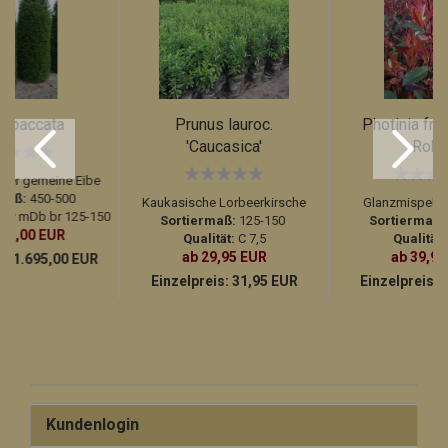
s baccata
Prunus lauroc.
Photinia fra
'Caucasica'
Robin
der gemeine Eibe
maß:
450-500
Kaukasische Lorbeerkirsche
Glanzmispel 'R
7xv mDb br 125-150
Sortiermaß:
125-150
Sortiermaß:
495,00 EUR
Qualität:
C 7,5
Qualität:
ab 29,95 EUR
ab 39,95
s:
1.695,00 EUR
Einzelpreis:
31,95 EUR
Einzelpreis:
4
Kundenlogin