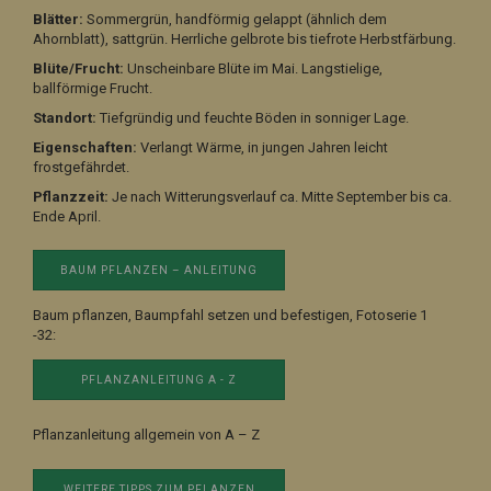
Blätter:
Sommergrün, handförmig gelappt (ähnlich dem
Ahornblatt), sattgrün. Herrliche gelbrote bis tiefrote Herbstfärbung.
Blüte/Frucht:
Unscheinbare Blüte im Mai. Langstielige,
ballförmige Frucht.
Standort:
Tiefgründig und feuchte Böden in sonniger Lage.
Eigenschaften:
Verlangt Wärme, in jungen Jahren leicht
frostgefährdet.
Pflanzzeit:
Je nach Witterungsverlauf ca. Mitte September bis ca.
Ende April.
BAUM PFLANZEN – ANLEITUNG
Baum pflanzen, Baumpfahl setzen und befestigen, Fotoserie 1
-32:
PFLANZANLEITUNG A - Z
Pflanzanleitung allgemein von A – Z
WEITERE TIPPS ZUM PFLANZEN