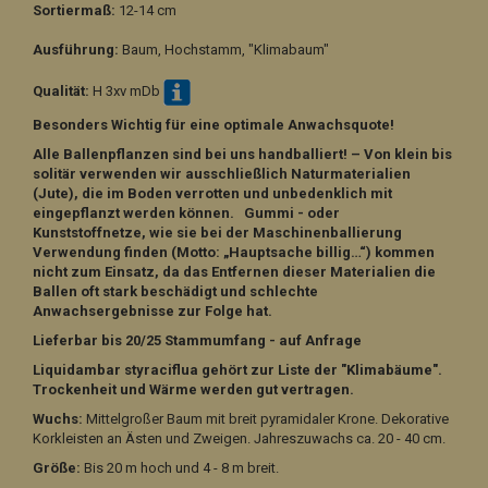
Sortiermaß:
12-14 cm
Ausführung:
Baum, Hochstamm, "Klimabaum"
Qualität:
H 3xv mDb
Besonders Wichtig für eine optimale Anwachsquote!
Alle Ballenpflanzen sind bei uns handballiert! – Von klein bis
solitär verwenden wir ausschließlich Naturmaterialien
(Jute), die im Boden verrotten und unbedenklich mit
eingepflanzt werden können. Gummi - oder
Kunststoffnetze, wie sie bei der Maschinenballierung
Verwendung finden (Motto: „Hauptsache billig…“) kommen
nicht zum Einsatz, da das Entfernen dieser Materialien die
Ballen oft stark beschädigt und schlechte
Anwachsergebnisse zur Folge hat.
Lieferbar bis 20/25 Stammumfang - auf Anfrage
Liquidambar styraciflua gehört zur Liste der "Klimabäume".
Trockenheit und Wärme werden gut vertragen.
Wuchs:
Mittelgroßer Baum mit breit pyramidaler Krone. Dekorative
Korkleisten an Ästen und Zweigen. Jahreszuwachs ca. 20 - 40 cm.
Größe:
Bis 20 m hoch und 4 - 8 m breit.