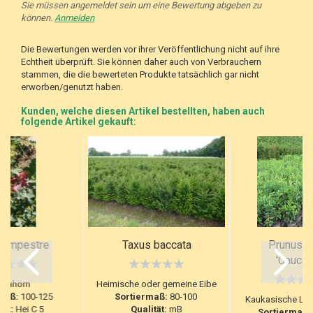
Sie müssen angemeldet sein um eine Bewertung abgeben zu
können.
Anmelden
Die Bewertungen werden vor ihrer Veröffentlichung nicht auf ihre
Echtheit überprüft. Sie können daher auch von Verbrauchern
stammen, die die bewerteten Produkte tatsächlich gar nicht
erworben/genutzt haben.
Kunden, welche diesen Artikel bestellten, haben auch
folgende Artikel gekauft:
campestre
Taxus baccata
Prunus la
'Caucas
ldahorn
Heimische oder gemeine Eibe
maß:
100-125
Sortiermaß:
80-100
Kaukasische Lor
tät:
Hei C 5
Qualität:
mB
Sortiermaß: