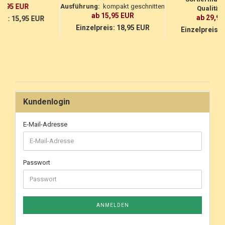
12,95 EUR
Ausführung:
kompakt geschnitten
Qualität:
ab 15,95 EUR
ab 29,95
eis:
15,95 EUR
Einzelpreis:
18,95 EUR
Einzelpreis:
3
Kundenlogin
E-Mail-Adresse
Passwort
ANMELDEN