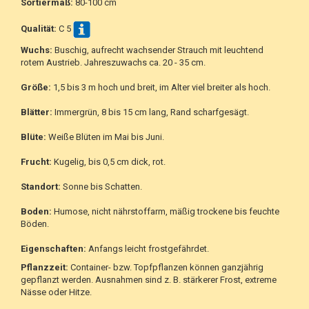
Sortiermaß:
80-100 cm
Qualität:
C 5
Wuchs:
Buschig, aufrecht wachsender Strauch mit leuchtend
rotem Austrieb. Jahreszuwachs ca. 20 - 35 cm.
Größe:
1,5 bis 3 m hoch und breit, im Alter viel breiter als hoch.
Blätter:
Immergrün, 8 bis 15 cm lang, Rand scharfgesägt.
Blüte:
Weiße Blüten im Mai bis Juni.
Frucht:
Kugelig, bis 0,5 cm dick, rot.
Standort:
Sonne bis Schatten.
Boden:
Humose, nicht nährstoffarm, mäßig trockene bis feuchte
Böden.
Eigenschaften:
Anfangs leicht frostgefährdet.
Pflanzzeit:
Container- bzw. Topfpflanzen können ganzjährig
gepflanzt werden. Ausnahmen sind z. B. stärkerer Frost, extreme
Nässe oder Hitze.